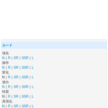
カード
強化
N
｜
R
｜
SR
｜
SSR
｜
L
操作
N
｜
R
｜
SR
｜
SSR
｜
L
変化
N｜
R
｜
SR
｜
SSR
｜
L
放出
N
｜
R
｜
SR
｜
SSR
｜
L
特質
N｜
R
｜
SR
｜
SSR
｜
L
具現化
N
｜
R
｜
SR
｜
SSR
｜
L