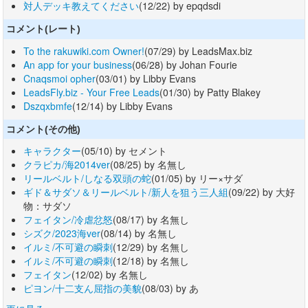
対人デッキ教えてください
(12/22) by epqdsdi
コメント(レート)
To the rakuwiki.com Owner!
(07/29) by LeadsMax.biz
An app for your business
(06/28) by Johan Fourie
Cnaqsmoi opher
(03/01) by Libby Evans
LeadsFly.biz - Your Free Leads
(01/30) by Patty Blakey
Dszqxbmfe
(12/14) by Libby Evans
コメント(その他)
キャラクター
(05/10) by セメント
クラピカ/海2014ver
(08/25) by 名無し
リールベルト/しなる双頭の蛇
(01/05) by リー×サダ
ギド＆サダソ＆リールベルト/新人を狙う三人組
(09/22) by 大好
物：サダソ
フェイタン/冷虐忿怒
(08/17) by 名無し
シズク/2023海ver
(08/14) by 名無し
イルミ/不可避の瞬刺
(12/29) by 名無し
イルミ/不可避の瞬刺
(12/18) by 名無し
フェイタン
(12/02) by 名無し
ピヨン/十二支ん屈指の美貌
(08/03) by あ