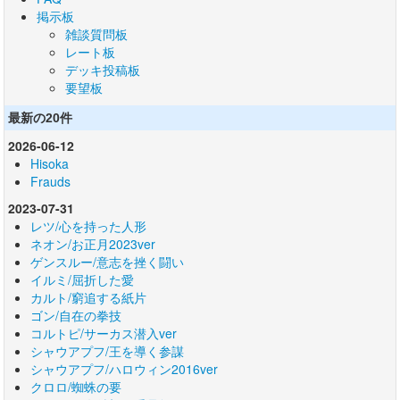
掲示板
雑談質問板
レート板
デッキ投稿板
要望板
最新の20件
2026-06-12
Hisoka
Frauds
2023-07-31
レツ/心を持った人形
ネオン/お正月2023ver
ゲンスルー/意志を挫く闘い
イルミ/屈折した愛
カルト/窮追する紙片
ゴン/自在の拳技
コルトピ/サーカス潜入ver
シャウアプフ/王を導く参謀
シャウアプフ/ハロウィン2016ver
クロロ/蜘蛛の要