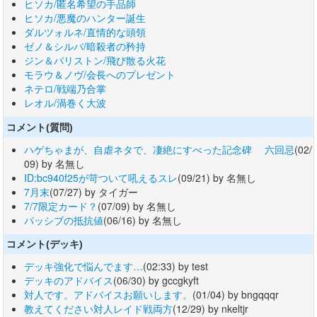
ヒソカ/匿名希望の手品師
ヒソカ/悪魔のハンター誕生
ダルツォルネ/直情的な頭領
ゼノ＆シルバ/暗殺者の矜持
ジン＆パリストン/飛び散る火花
モラウ＆ノヴ/会長へのプレゼント
ネテロ/戦端乃合掌
レオル/渦巻く大波
コメント(質問)
ハゲちゃまが、自虐ネタで、凄絶にすべった記念碑 六回忌
(02/
09) by 名無し
ID:bc940f25が苛ついて吼えるスレ
(09/21) by 名無し
7月末
(07/27) by タイガー
7/7限定カード？
(07/09) by 名無し
パッシブの抵抗値
(06/16) by 名無し
コメント(デッキ)
デッキ強化で悩んでます…
(02:33) by test
デッキのアドバイス
(06/30) by gccgkyft
対人です。アドバイスお願いします。
(01/04) by bngqqqr
教えてください対人レイド戦両方
(12/29) by nkeltjr