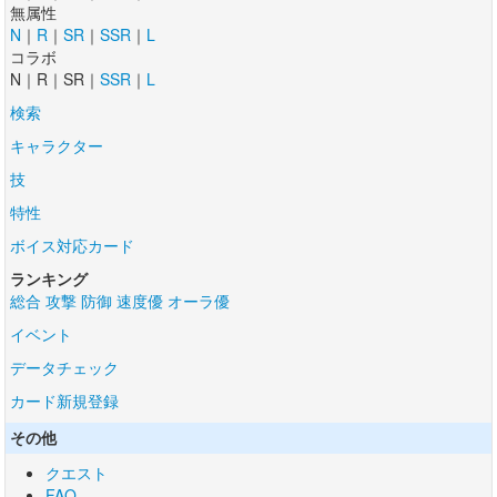
無属性
N
｜
R
｜
SR
｜
SSR
｜
L
コラボ
N｜R｜SR｜
SSR
｜
L
検索
キャラクター
技
特性
ボイス対応カード
ランキング
総合
攻撃
防御
速度優
オーラ優
イベント
データチェック
カード新規登録
その他
クエスト
FAQ