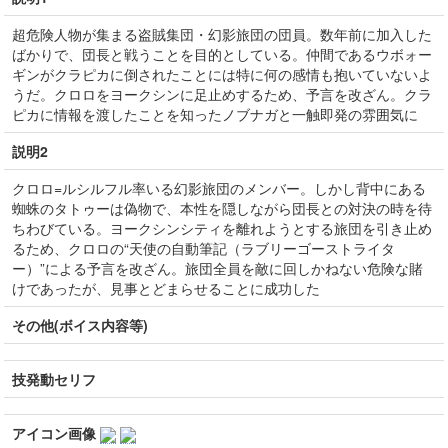
超危険人物が集まる盗賊集団・幻影旅団の団員。数年前に加入した
ばかりで、団長と戦うことを目的としている。仲間であるウボォー
ギンがクラピカに倒されたことには特に何の感情も抱いていないよ
うだ。クロロをヨークシンに足止めするため、予言を改ざん。クラ
ピカに情報を渡したことを知ったノブナガと一触即発の雰囲気に
説明2
クロロ=ルシルフル率いる幻影旅団のメンバー。しかし背中にある
蜘蛛のタトゥーは偽物で、本性を隠しながら団長との対決の時を待
ちわびている。ヨークシンシティを離れようとする旅団を引き止め
るため、クロロの“天使の自動筆記（ラブリーゴーストライタ
ー）”による予言を改ざん。旅団全員を敵に回しかねない危険な賭
けであったが、見事とどまらせることに成功した
その他(ボイス内容等)
技発動セリフ
アイコン画像