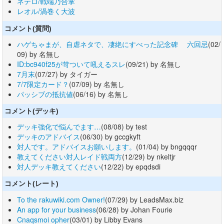
ネテロ/戦端乃合掌
レオル/渦巻く大波
コメント(質問)
ハゲちゃまが、自虐ネタで、凄絶にすべった記念碑 六回忌
(02/
09) by 名無し
ID:bc940f25が苛ついて吼えるスレ
(09/21) by 名無し
7月末
(07/27) by タイガー
7/7限定カード？
(07/09) by 名無し
パッシブの抵抗値
(06/16) by 名無し
コメント(デッキ)
デッキ強化で悩んでます…
(08/08) by test
デッキのアドバイス
(06/30) by gccgkyft
対人です。アドバイスお願いします。
(01/04) by bngqqqr
教えてください対人レイド戦両方
(12/29) by nkeltjr
対人デッキ教えてください
(12/22) by epqdsdi
コメント(レート)
To the rakuwiki.com Owner!
(07/29) by LeadsMax.biz
An app for your business
(06/28) by Johan Fourie
Cnaqsmoi opher
(03/01) by Libby Evans