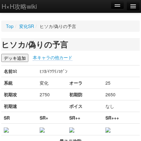
H×H攻略wiki
編集
Top
/
変化SR
/
ヒソカ/偽りの予言
新規
ヒソカ/偽りの予言
WIKI
設定
本キャラの他カード
名前ﾖﾐ
ﾋｿｶ/ｲﾂﾜﾘﾉﾖｹﾞﾝ
系統
変化
オーラ
25
初期攻
2750
初期防
2650
初期速
ボイス
なし
SR
SR+
SR++
SR+++