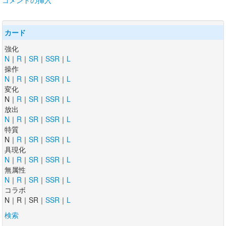
コメントの挿入
カード
強化
N
｜
R
｜
SR
｜
SSR
｜
L
操作
N
｜
R
｜
SR
｜
SSR
｜
L
変化
N｜
R
｜
SR
｜
SSR
｜
L
放出
N
｜
R
｜
SR
｜
SSR
｜
L
特質
N｜
R
｜
SR
｜
SSR
｜
L
具現化
N
｜
R
｜
SR
｜
SSR
｜
L
無属性
N
｜
R
｜
SR
｜
SSR
｜
L
コラボ
N｜R｜SR｜
SSR
｜
L
検索