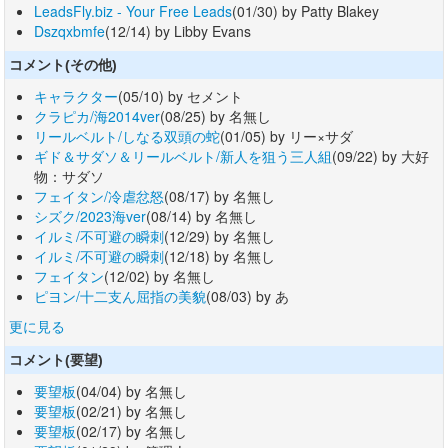
LeadsFly.biz - Your Free Leads
(01/30) by Patty Blakey
Dszqxbmfe
(12/14) by Libby Evans
コメント(その他)
キャラクター
(05/10) by セメント
クラピカ/海2014ver
(08/25) by 名無し
リールベルト/しなる双頭の蛇
(01/05) by リー×サダ
ギド＆サダソ＆リールベルト/新人を狙う三人組
(09/22) by 大好
物：サダソ
フェイタン/冷虐忿怒
(08/17) by 名無し
シズク/2023海ver
(08/14) by 名無し
イルミ/不可避の瞬刺
(12/29) by 名無し
イルミ/不可避の瞬刺
(12/18) by 名無し
フェイタン
(12/02) by 名無し
ピヨン/十二支ん屈指の美貌
(08/03) by あ
更に見る
コメント(要望)
要望板
(04/04) by 名無し
要望板
(02/21) by 名無し
要望板
(02/17) by 名無し