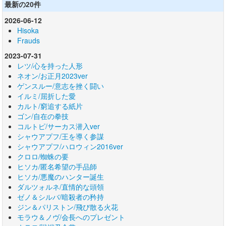
最新の20件
2026-06-12
Hisoka
Frauds
2023-07-31
レツ/心を持った人形
ネオン/お正月2023ver
ゲンスルー/意志を挫く闘い
イルミ/屈折した愛
カルト/窮追する紙片
ゴン/自在の拳技
コルトピ/サーカス潜入ver
シャウアプフ/王を導く参謀
シャウアプフ/ハロウィン2016ver
クロロ/蜘蛛の要
ヒソカ/匿名希望の手品師
ヒソカ/悪魔のハンター誕生
ダルツォルネ/直情的な頭領
ゼノ＆シルバ/暗殺者の矜持
ジン＆パリストン/飛び散る火花
モラウ＆ノヴ/会長へのプレゼント