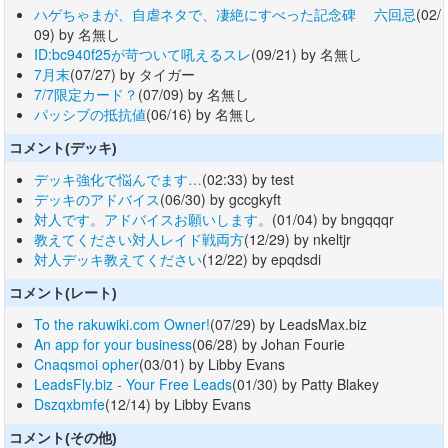
ハゲちゃまが、自虐ネタで、凄絶にすべった記念碑 六回忌
(02/
09) by 名無し
ID:bc940f25が苛ついて吼えるスレ
(09/21) by 名無し
7月末
(07/27) by タイガー
7/7限定カード？
(07/09) by 名無し
パッシブの抵抗値
(06/16) by 名無し
コメント(デッキ)
デッキ強化で悩んでます…
(02:33) by test
デッキのアドバイス
(06/30) by gccgkyft
対人です。アドバイスお願いします。
(01/04) by bngqqqr
教えてください対人レイド戦両方
(12/29) by nkeltjr
対人デッキ教えてください
(12/22) by epqdsdi
コメント(レート)
To the rakuwiki.com Owner!
(07/29) by LeadsMax.biz
An app for your business
(06/28) by Johan Fourie
Cnaqsmoi opher
(03/01) by Libby Evans
LeadsFly.biz - Your Free Leads
(01/30) by Patty Blakey
Dszqxbmfe
(12/14) by Libby Evans
コメント(その他)