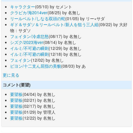
キャラクター
(05/10) by セメント
クラピカ/海2014ver
(08/25) by 名無し
リールベルト/しなる双頭の蛇
(01/05) by リー×サダ
ギド＆サダソ＆リールベルト/新人を狙う三人組
(09/22) by 大好
物：サダソ
フェイタン/冷虐忿怒
(08/17) by 名無し
シズク/2023海ver
(08/14) by 名無し
イルミ/不可避の瞬刺
(12/29) by 名無し
イルミ/不可避の瞬刺
(12/18) by 名無し
フェイタン
(12/02) by 名無し
ピヨン/十二支ん屈指の美貌
(08/03) by あ
更に見る
コメント(要望)
要望板
(04/04) by 名無し
要望板
(02/21) by 名無し
要望板
(02/17) by 名無し
要望板
(01/29) by 管理人
要望板
(12/22) by 名無し