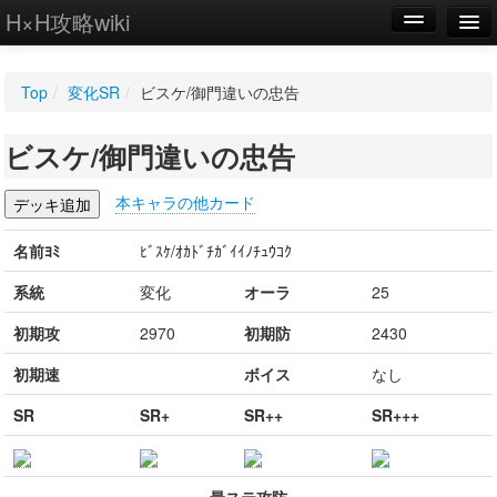
H×H攻略wiki
編集
Top
/
変化SR
/
ビスケ/御門違いの忠告
新規
ビスケ/御門違いの忠告
WIKI
設定
本キャラの他カード
名前ﾖﾐ
ﾋﾞｽｹ/ｵｶﾄﾞﾁｶﾞｲｲﾉﾁｭｳｺｸ
系統
変化
オーラ
25
初期攻
2970
初期防
2430
初期速
ボイス
なし
SR
SR+
SR++
SR+++