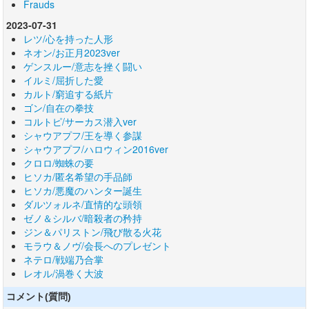
Frauds
2023-07-31
レツ/心を持った人形
ネオン/お正月2023ver
ゲンスルー/意志を挫く闘い
イルミ/屈折した愛
カルト/窮追する紙片
ゴン/自在の拳技
コルトピ/サーカス潜入ver
シャウアプフ/王を導く参謀
シャウアプフ/ハロウィン2016ver
クロロ/蜘蛛の要
ヒソカ/匿名希望の手品師
ヒソカ/悪魔のハンター誕生
ダルツォルネ/直情的な頭領
ゼノ＆シルバ/暗殺者の矜持
ジン＆パリストン/飛び散る火花
モラウ＆ノヴ/会長へのプレゼント
ネテロ/戦端乃合掌
レオル/渦巻く大波
コメント(質問)