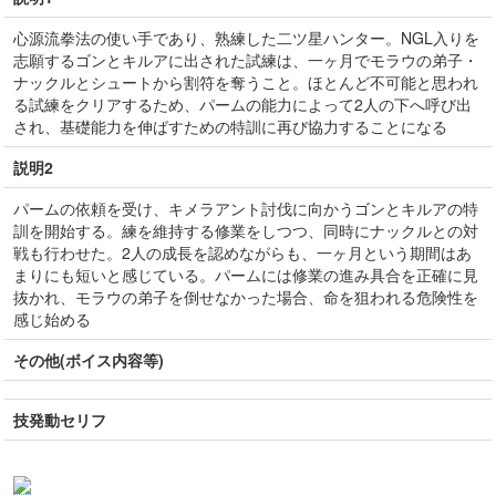
心源流拳法の使い手であり、熟練した二ツ星ハンター。NGL入りを
志願するゴンとキルアに出された試練は、一ヶ月でモラウの弟子・
ナックルとシュートから割符を奪うこと。ほとんど不可能と思われ
る試練をクリアするため、パームの能力によって2人の下へ呼び出
され、基礎能力を伸ばすための特訓に再び協力することになる
説明2
パームの依頼を受け、キメラアント討伐に向かうゴンとキルアの特
訓を開始する。練を維持する修業をしつつ、同時にナックルとの対
戦も行わせた。2人の成長を認めながらも、一ヶ月という期間はあ
まりにも短いと感じている。パームには修業の進み具合を正確に見
抜かれ、モラウの弟子を倒せなかった場合、命を狙われる危険性を
感じ始める
その他(ボイス内容等)
技発動セリフ