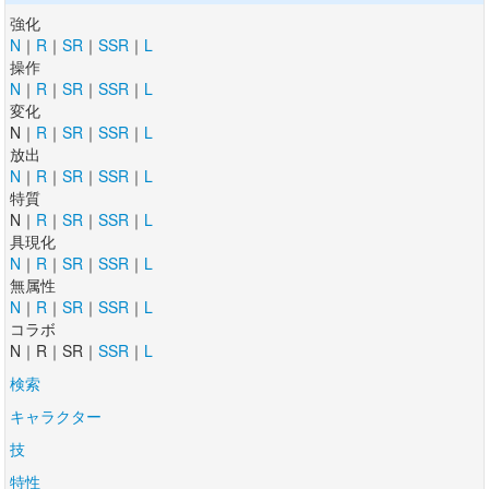
強化
N
｜
R
｜
SR
｜
SSR
｜
L
操作
N
｜
R
｜
SR
｜
SSR
｜
L
変化
N｜
R
｜
SR
｜
SSR
｜
L
放出
N
｜
R
｜
SR
｜
SSR
｜
L
特質
N｜
R
｜
SR
｜
SSR
｜
L
具現化
N
｜
R
｜
SR
｜
SSR
｜
L
無属性
N
｜
R
｜
SR
｜
SSR
｜
L
コラボ
N｜R｜SR｜
SSR
｜
L
検索
キャラクター
技
特性