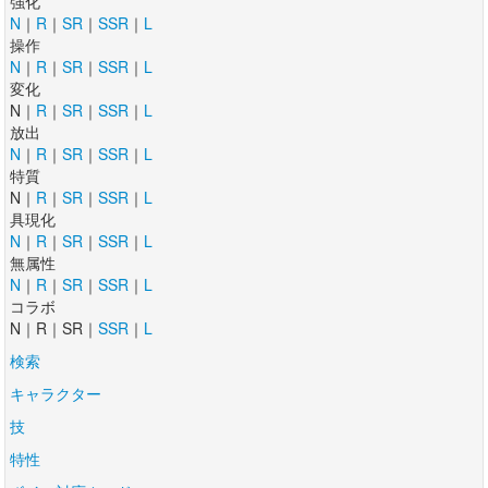
強化
N
｜
R
｜
SR
｜
SSR
｜
L
操作
N
｜
R
｜
SR
｜
SSR
｜
L
変化
N｜
R
｜
SR
｜
SSR
｜
L
放出
N
｜
R
｜
SR
｜
SSR
｜
L
特質
N｜
R
｜
SR
｜
SSR
｜
L
具現化
N
｜
R
｜
SR
｜
SSR
｜
L
無属性
N
｜
R
｜
SR
｜
SSR
｜
L
コラボ
N｜R｜SR｜
SSR
｜
L
検索
キャラクター
技
特性