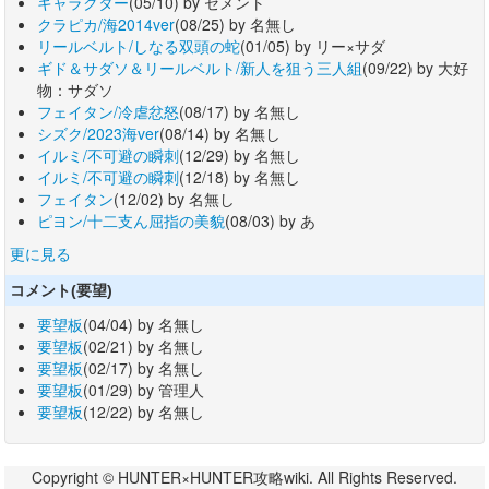
キャラクター
(05/10) by セメント
クラピカ/海2014ver
(08/25) by 名無し
リールベルト/しなる双頭の蛇
(01/05) by リー×サダ
ギド＆サダソ＆リールベルト/新人を狙う三人組
(09/22) by 大好
物：サダソ
フェイタン/冷虐忿怒
(08/17) by 名無し
シズク/2023海ver
(08/14) by 名無し
イルミ/不可避の瞬刺
(12/29) by 名無し
イルミ/不可避の瞬刺
(12/18) by 名無し
フェイタン
(12/02) by 名無し
ピヨン/十二支ん屈指の美貌
(08/03) by あ
更に見る
コメント(要望)
要望板
(04/04) by 名無し
要望板
(02/21) by 名無し
要望板
(02/17) by 名無し
要望板
(01/29) by 管理人
要望板
(12/22) by 名無し
Copyright © HUNTER×HUNTER攻略wiki. All Rights Reserved.