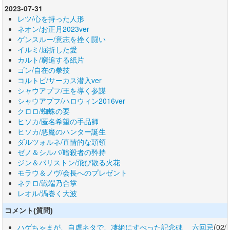
2023-07-31
レツ/心を持った人形
ネオン/お正月2023ver
ゲンスルー/意志を挫く闘い
イルミ/屈折した愛
カルト/窮追する紙片
ゴン/自在の拳技
コルトピ/サーカス潜入ver
シャウアプフ/王を導く参謀
シャウアプフ/ハロウィン2016ver
クロロ/蜘蛛の要
ヒソカ/匿名希望の手品師
ヒソカ/悪魔のハンター誕生
ダルツォルネ/直情的な頭領
ゼノ＆シルバ/暗殺者の矜持
ジン＆パリストン/飛び散る火花
モラウ＆ノヴ/会長へのプレゼント
ネテロ/戦端乃合掌
レオル/渦巻く大波
コメント(質問)
ハゲちゃまが、自虐ネタで、凄絶にすべった記念碑 六回忌
(02/