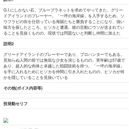
G.I.にしかない石、ブループラネットを求めてやってきた、グリー
ドアイランドのプレーヤー。「一坪の海岸線」を入手するため、ソ
ウフラビの街を仕切っている海賊たちと勝負することになり、強い
味方を探したところ、ヒソカと遭遇。彼の言動にウソが含まれてい
ることを見抜くものの、現状では問題ないと判断し仲間に加えた
説明2
グリードアイランドのプレーヤーであり、プロハンターでもある。
見知らぬ人間の前では無垢な少女を演じるものの、実年齢は57歳で
あり、超人的な肉体と卓越した戦闘技術を持つ。「一坪の海岸線」
を手に入れるためにヒソカを仲間に引き入れたものの、ヒソカが何
かを隠していることを見抜いている
その他(ボイス内容等)
技発動セリフ