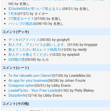
09) by 名無し
ID:bc940f25が苛ついて吼えるスレ
(09/21) by 名無し
7月末
(07/27) by タイガー
7/7限定カード？
(07/09) by 名無し
パッシブの抵抗値
(06/16) by 名無し
コメント(デッキ)
デッキのアドバイス
(06/30) by gccgkyft
対人です。アドバイスお願いします。
(01/04) by bngqqqr
教えてください対人レイド戦両方
(12/29) by nkeltjr
対人デッキ教えてください
(12/22) by epqdsdi
225階の壁
(05/08) by ルカ
コメント(レート)
To the rakuwiki.com Owner!
(07/29) by LeadsMax.biz
An app for your business
(06/28) by Johan Fourie
Cnaqsmoi opher
(03/01) by Libby Evans
LeadsFly.biz - Your Free Leads
(01/30) by Patty Blakey
Dszqxbmfe
(12/14) by Libby Evans
コメント(その他)