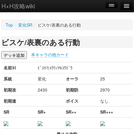
H×H攻略wiki
編集
Top
/
変化SR
/
ビスケ/表裏のある行動
新規
ビスケ/表裏のある行動
WIKI
設定
本キャラの他カード
名前ﾖﾐ
ﾋﾞｽｹ/ﾋｮｳﾘﾉｱﾙｺｳﾄﾞｳ
系統
変化
オーラ
25
初期攻
2430
初期防
2970
初期速
ボイス
なし
SR
SR+
SR++
SR+++