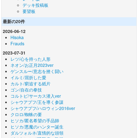
デッキ投稿板
要望板
最新の20件
2026-06-12
Hisoka
Frauds
2023-07-31
レツ/心を持った人形
ネオン/お正月2023ver
ゲンスルー/意志を挫く闘い
イルミ/屈折した愛
カルト/窮追する紙片
ゴン/自在の拳技
コルトピ/サーカス潜入ver
シャウアプフ/王を導く参謀
シャウアプフ/ハロウィン2016ver
クロロ/蜘蛛の要
ヒソカ/匿名希望の手品師
ヒソカ/悪魔のハンター誕生
ダルツォルネ/直情的な頭領