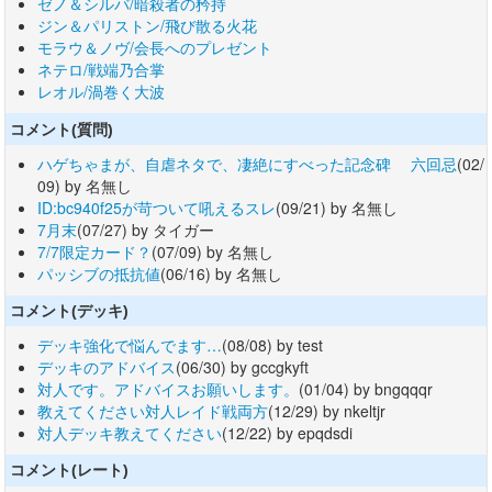
ゼノ＆シルバ/暗殺者の矜持
ジン＆パリストン/飛び散る火花
モラウ＆ノヴ/会長へのプレゼント
ネテロ/戦端乃合掌
レオル/渦巻く大波
コメント(質問)
ハゲちゃまが、自虐ネタで、凄絶にすべった記念碑 六回忌
(02/
09) by 名無し
ID:bc940f25が苛ついて吼えるスレ
(09/21) by 名無し
7月末
(07/27) by タイガー
7/7限定カード？
(07/09) by 名無し
パッシブの抵抗値
(06/16) by 名無し
コメント(デッキ)
デッキ強化で悩んでます…
(08/08) by test
デッキのアドバイス
(06/30) by gccgkyft
対人です。アドバイスお願いします。
(01/04) by bngqqqr
教えてください対人レイド戦両方
(12/29) by nkeltjr
対人デッキ教えてください
(12/22) by epqdsdi
コメント(レート)