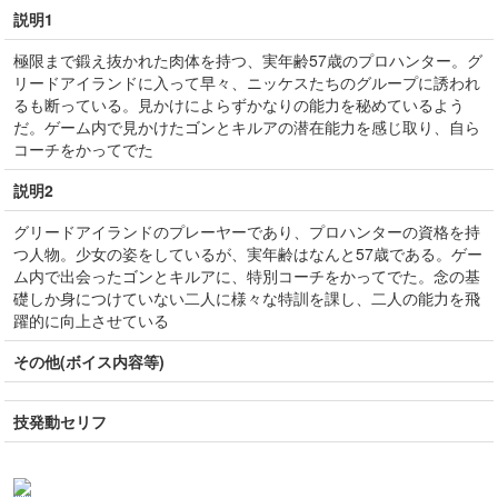
説明1
極限まで鍛え抜かれた肉体を持つ、実年齢57歳のプロハンター。グ
リードアイランドに入って早々、ニッケスたちのグループに誘われ
るも断っている。見かけによらずかなりの能力を秘めているよう
だ。ゲーム内で見かけたゴンとキルアの潜在能力を感じ取り、自ら
コーチをかってでた
説明2
グリードアイランドのプレーヤーであり、プロハンターの資格を持
つ人物。少女の姿をしているが、実年齢はなんと57歳である。ゲー
ム内で出会ったゴンとキルアに、特別コーチをかってでた。念の基
礎しか身につけていない二人に様々な特訓を課し、二人の能力を飛
躍的に向上させている
その他(ボイス内容等)
技発動セリフ