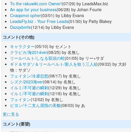
To the rakuwiki.com Owner!
(07/29) by LeadsMax.biz
An app for your business
(06/28) by Johan Fourie
Cnaqsmoi opher
(03/01) by Libby Evans
LeadsFly.biz - Your Free Leads
(01/30) by Patty Blakey
Dszqxbmfe
(12/14) by Libby Evans
コメント(その他)
キャラクター
(05/10) by セメント
クラピカ/海2014ver
(08/25) by 名無し
リールベルト/しなる双頭の蛇
(01/05) by リー×サダ
ギド＆サダソ＆リールベルト/新人を狙う三人組
(09/22) by 大好
物：サダソ
フェイタン/冷虐忿怒
(08/17) by 名無し
シズク/2023海ver
(08/14) by 名無し
イルミ/不可避の瞬刺
(12/29) by 名無し
イルミ/不可避の瞬刺
(12/18) by 名無し
フェイタン
(12/02) by 名無し
ピヨン/十二支ん屈指の美貌
(08/03) by あ
更に見る
コメント(要望)