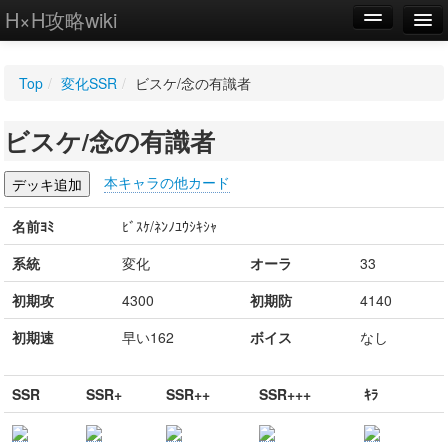
H×H攻略wiki
編集
Top
/
変化SSR
/
ビスケ/念の有識者
新規
ビスケ/念の有識者
WIKI
設定
本キャラの他カード
名前ﾖﾐ
ﾋﾞｽｹ/ﾈﾝﾉﾕｳｼｷｼｬ
系統
変化
オーラ
33
初期攻
4300
初期防
4140
初期速
早い162
ボイス
なし
SSR
SSR+
SSR++
SSR+++
ｷﾗ