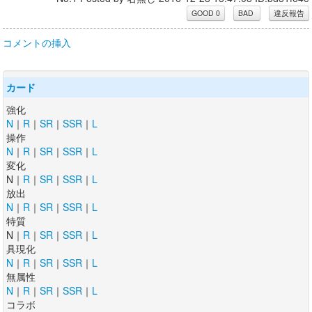
コメントの挿入
カード
強化
N
｜
R
｜
SR
｜
SSR
｜
L
操作
N
｜
R
｜
SR
｜
SSR
｜
L
変化
N｜
R
｜
SR
｜
SSR
｜
L
放出
N
｜
R
｜
SR
｜
SSR
｜
L
特質
N｜
R
｜
SR
｜
SSR
｜
L
具現化
N
｜
R
｜
SR
｜
SSR
｜
L
無属性
N
｜
R
｜
SR
｜
SSR
｜
L
コラボ