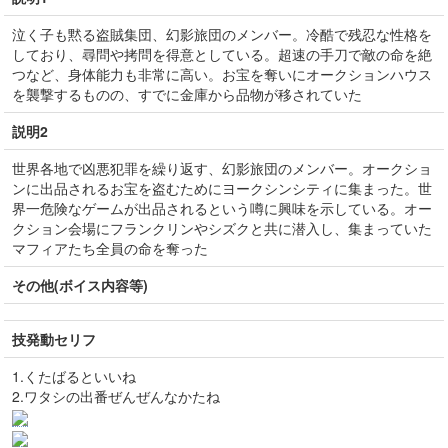
泣く子も黙る盗賊集団、幻影旅団のメンバー。冷酷で残忍な性格を
しており、尋問や拷問を得意としている。超速の手刀で敵の命を絶
つなど、身体能力も非常に高い。お宝を奪いにオークションハウス
を襲撃するものの、すでに金庫から品物が移されていた
説明2
世界各地で凶悪犯罪を繰り返す、幻影旅団のメンバー。オークショ
ンに出品されるお宝を盗むためにヨークシンシティに集まった。世
界一危険なゲームが出品されるという噂に興味を示している。オー
クション会場にフランクリンやシズクと共に潜入し、集まっていた
マフィアたち全員の命を奪った
その他(ボイス内容等)
技発動セリフ
1.くたばるといいね
2.ワタシの出番ぜんぜんなかたね