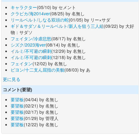
キャラクター
(05/10) by セメント
クラピカ/海2014ver
(08/25) by 名無し
リールベルト/しなる双頭の蛇
(01/05) by リー×サダ
ギド＆サダソ＆リールベルト/新人を狙う三人組
(09/22) by 大好
物：サダソ
フェイタン/冷虐忿怒
(08/17) by 名無し
シズク/2023海ver
(08/14) by 名無し
イルミ/不可避の瞬刺
(12/29) by 名無し
イルミ/不可避の瞬刺
(12/18) by 名無し
フェイタン
(12/02) by 名無し
ピヨン/十二支ん屈指の美貌
(08/03) by あ
更に見る
コメント(要望)
要望板
(04/04) by 名無し
要望板
(02/21) by 名無し
要望板
(02/17) by 名無し
要望板
(01/29) by 管理人
要望板
(12/22) by 名無し