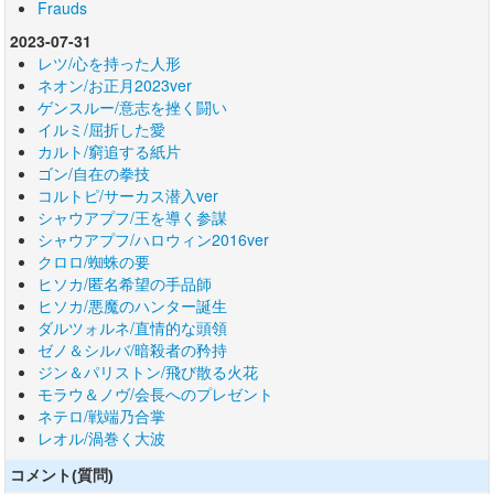
Frauds
2023-07-31
レツ/心を持った人形
ネオン/お正月2023ver
ゲンスルー/意志を挫く闘い
イルミ/屈折した愛
カルト/窮追する紙片
ゴン/自在の拳技
コルトピ/サーカス潜入ver
シャウアプフ/王を導く参謀
シャウアプフ/ハロウィン2016ver
クロロ/蜘蛛の要
ヒソカ/匿名希望の手品師
ヒソカ/悪魔のハンター誕生
ダルツォルネ/直情的な頭領
ゼノ＆シルバ/暗殺者の矜持
ジン＆パリストン/飛び散る火花
モラウ＆ノヴ/会長へのプレゼント
ネテロ/戦端乃合掌
レオル/渦巻く大波
コメント(質問)