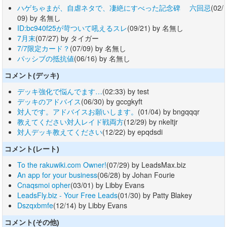
ハゲちゃまが、自虐ネタで、凄絶にすべった記念碑 六回忌
(02/
09) by 名無し
ID:bc940f25が苛ついて吼えるスレ
(09/21) by 名無し
7月末
(07/27) by タイガー
7/7限定カード？
(07/09) by 名無し
パッシブの抵抗値
(06/16) by 名無し
コメント(デッキ)
デッキ強化で悩んでます…
(02:33) by test
デッキのアドバイス
(06/30) by gccgkyft
対人です。アドバイスお願いします。
(01/04) by bngqqqr
教えてください対人レイド戦両方
(12/29) by nkeltjr
対人デッキ教えてください
(12/22) by epqdsdi
コメント(レート)
To the rakuwiki.com Owner!
(07/29) by LeadsMax.biz
An app for your business
(06/28) by Johan Fourie
Cnaqsmoi opher
(03/01) by Libby Evans
LeadsFly.biz - Your Free Leads
(01/30) by Patty Blakey
Dszqxbmfe
(12/14) by Libby Evans
コメント(その他)