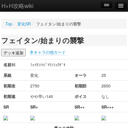
H×H攻略wiki
編集
Top
/
変化SR
/
フェイタン/始まりの襲撃
新規
フェイタン/始まりの襲撃
WIKI
設定
本キャラの他カード
名前ﾖﾐ
ﾌｪｲﾀﾝ/ﾊｼﾞﾏﾘﾉｼｭｳｹﾞｷ
系統
変化
オーラ
25
初期攻
2750
初期防
2650
初期速
やや早い140
ボイス
なし
SR
SR+
SR++
SR+++