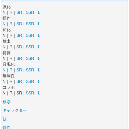
強化
N
｜
R
｜
SR
｜
SSR
｜
L
操作
N
｜
R
｜
SR
｜
SSR
｜
L
変化
N｜
R
｜
SR
｜
SSR
｜
L
放出
N
｜
R
｜
SR
｜
SSR
｜
L
特質
N｜
R
｜
SR
｜
SSR
｜
L
具現化
N
｜
R
｜
SR
｜
SSR
｜
L
無属性
N
｜
R
｜
SR
｜
SSR
｜
L
コラボ
N｜R｜SR｜
SSR
｜
L
検索
キャラクター
技
特性