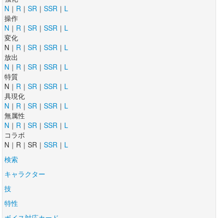
N
｜
R
｜
SR
｜
SSR
｜
L
操作
N
｜
R
｜
SR
｜
SSR
｜
L
変化
N｜
R
｜
SR
｜
SSR
｜
L
放出
N
｜
R
｜
SR
｜
SSR
｜
L
特質
N｜
R
｜
SR
｜
SSR
｜
L
具現化
N
｜
R
｜
SR
｜
SSR
｜
L
無属性
N
｜
R
｜
SR
｜
SSR
｜
L
コラボ
N｜R｜SR｜
SSR
｜
L
検索
キャラクター
技
特性
ボイス対応カード