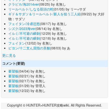
クラピカ/海2014ver
(08/25) by 名無し
リールベルト/しなる双頭の蛇
(01/05) by リー×サダ
ギド＆サダソ＆リールベルト/新人を狙う三人組
(09/22) by 大好
物：サダソ
フェイタン/冷虐忿怒
(08/17) by 名無し
シズク/2023海ver
(08/14) by 名無し
イルミ/不可避の瞬刺
(12/29) by 名無し
イルミ/不可避の瞬刺
(12/18) by 名無し
フェイタン
(12/02) by 名無し
ピヨン/十二支ん屈指の美貌
(08/03) by あ
更に見る
コメント(要望)
要望板
(04/04) by 名無し
要望板
(02/21) by 名無し
要望板
(02/17) by 名無し
要望板
(01/29) by 管理人
要望板
(12/22) by 名無し
Copyright © HUNTER×HUNTER攻略wiki. All Rights Reserved.