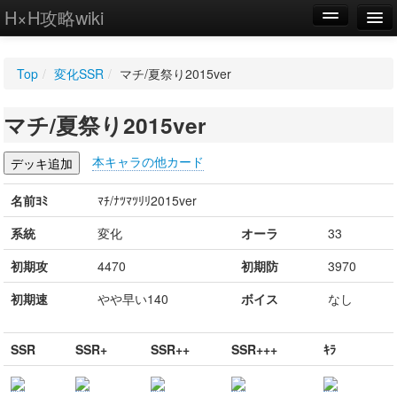
H×H攻略wiki
編集
Top
/
変化SSR
/
マチ/夏祭り2015ver
新規
マチ/夏祭り2015ver
WIKI
設定
本キャラの他カード
名前ﾖﾐ
ﾏﾁ/ﾅﾂﾏﾂﾘﾘ2015ver
系統
変化
オーラ
33
初期攻
4470
初期防
3970
初期速
やや早い140
ボイス
なし
SSR
SSR+
SSR++
SSR+++
ｷﾗ