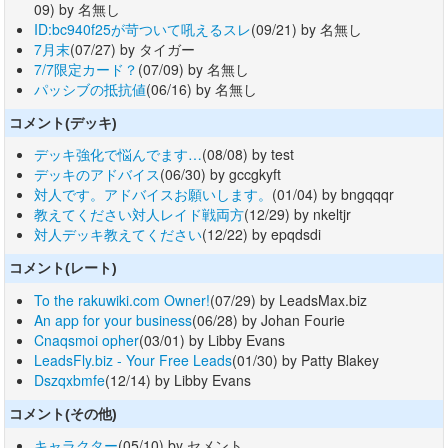
09) by 名無し
ID:bc940f25が苛ついて吼えるスレ
(09/21) by 名無し
7月末
(07/27) by タイガー
7/7限定カード？
(07/09) by 名無し
パッシブの抵抗値
(06/16) by 名無し
コメント(デッキ)
デッキ強化で悩んでます…
(08/08) by test
デッキのアドバイス
(06/30) by gccgkyft
対人です。アドバイスお願いします。
(01/04) by bngqqqr
教えてください対人レイド戦両方
(12/29) by nkeltjr
対人デッキ教えてください
(12/22) by epqdsdi
コメント(レート)
To the rakuwiki.com Owner!
(07/29) by LeadsMax.biz
An app for your business
(06/28) by Johan Fourie
Cnaqsmoi opher
(03/01) by Libby Evans
LeadsFly.biz - Your Free Leads
(01/30) by Patty Blakey
Dszqxbmfe
(12/14) by Libby Evans
コメント(その他)
キャラクター
(05/10) by セメント