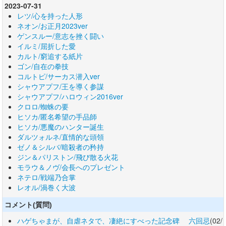
2023-07-31
レツ/心を持った人形
ネオン/お正月2023ver
ゲンスルー/意志を挫く闘い
イルミ/屈折した愛
カルト/窮追する紙片
ゴン/自在の拳技
コルトピ/サーカス潜入ver
シャウアプフ/王を導く参謀
シャウアプフ/ハロウィン2016ver
クロロ/蜘蛛の要
ヒソカ/匿名希望の手品師
ヒソカ/悪魔のハンター誕生
ダルツォルネ/直情的な頭領
ゼノ＆シルバ/暗殺者の矜持
ジン＆パリストン/飛び散る火花
モラウ＆ノヴ/会長へのプレゼント
ネテロ/戦端乃合掌
レオル/渦巻く大波
コメント(質問)
ハゲちゃまが、自虐ネタで、凄絶にすべった記念碑 六回忌
(02/