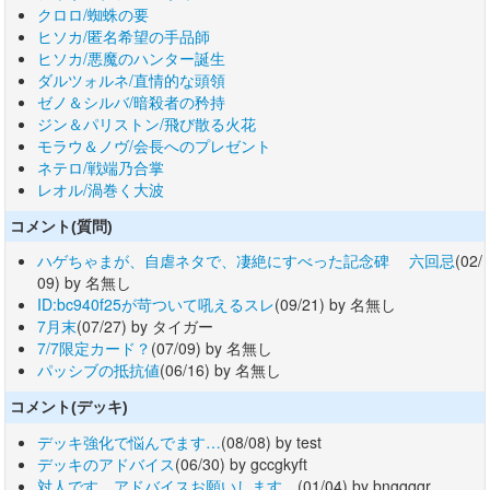
クロロ/蜘蛛の要
ヒソカ/匿名希望の手品師
ヒソカ/悪魔のハンター誕生
ダルツォルネ/直情的な頭領
ゼノ＆シルバ/暗殺者の矜持
ジン＆パリストン/飛び散る火花
モラウ＆ノヴ/会長へのプレゼント
ネテロ/戦端乃合掌
レオル/渦巻く大波
コメント(質問)
ハゲちゃまが、自虐ネタで、凄絶にすべった記念碑 六回忌
(02/
09) by 名無し
ID:bc940f25が苛ついて吼えるスレ
(09/21) by 名無し
7月末
(07/27) by タイガー
7/7限定カード？
(07/09) by 名無し
パッシブの抵抗値
(06/16) by 名無し
コメント(デッキ)
デッキ強化で悩んでます…
(08/08) by test
デッキのアドバイス
(06/30) by gccgkyft
対人です。アドバイスお願いします。
(01/04) by bngqqqr