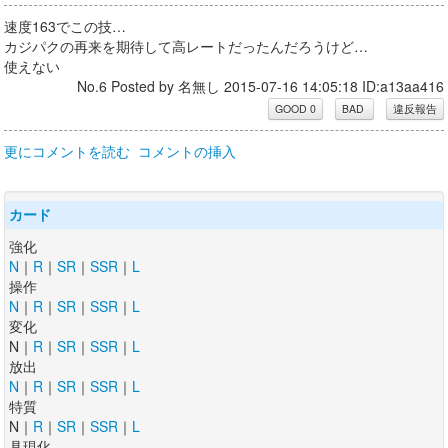
速度163でこの技…
カジパクの再来を期待して高レートだったんだろうけど…
使えない
No.6 Posted by 名無し 2015-07-16 14:05:18 ID:a13aa416
更にコメントを読む
コメントの挿入
カード
強化
N
｜
R
｜
SR
｜
SSR
｜
L
操作
N
｜
R
｜
SR
｜
SSR
｜
L
変化
N｜
R
｜
SR
｜
SSR
｜
L
放出
N
｜
R
｜
SR
｜
SSR
｜
L
特質
N｜
R
｜
SR
｜
SSR
｜
L
具現化