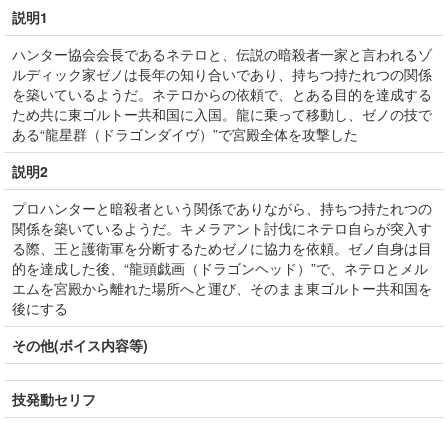
説明1
ハンター協会会長であるネテロと、伝説の暗殺者一家と言われるゾ
ルディック家ゼノは長年の知り合いであり、持ちつ持たれつの関係
を築いているようだ。ネテロからの依頼で、とある目的を達成する
ため共に東ゴルトー共和国に入国。龍に乗って移動し、ゼノの技で
ある“龍星群（ドラゴンダイヴ）”で宮殿全体を攻撃した
説明2
プロハンターと暗殺者という関係でありながら、持ちつ持たれつの
関係を築いているようだ。キメラアント討伐にネテロ自らが突入す
る際、王と護衛軍を分断するためゼノに協力を依頼。ゼノ自身は目
的を達成した後、“龍頭戯画（ドラゴンヘッド）”で、ネテロとメル
エムを宮殿から離れた場所へと運び、そのまま東ゴルトー共和国を
後にする
その他(ボイス内容等)
技発動セリフ