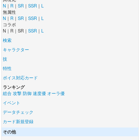
N
｜
R
｜
SR
｜
SSR
｜
L
無属性
N
｜
R
｜
SR
｜
SSR
｜
L
コラボ
N｜R｜SR｜
SSR
｜
L
検索
キャラクター
技
特性
ボイス対応カード
ランキング
総合
攻撃
防御
速度優
オーラ優
イベント
データチェック
カード新規登録
その他