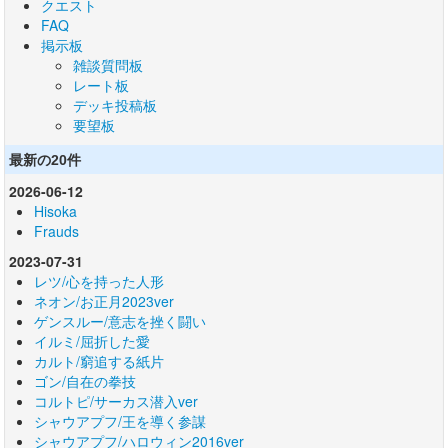
クエスト
FAQ
掲示板
雑談質問板
レート板
デッキ投稿板
要望板
最新の20件
2026-06-12
Hisoka
Frauds
2023-07-31
レツ/心を持った人形
ネオン/お正月2023ver
ゲンスルー/意志を挫く闘い
イルミ/屈折した愛
カルト/窮追する紙片
ゴン/自在の拳技
コルトピ/サーカス潜入ver
シャウアプフ/王を導く参謀
シャウアプフ/ハロウィン2016ver