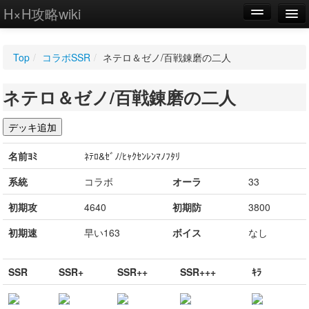
H×H攻略wiki
編集
Top
/
コラボSSR
/
ネテロ＆ゼノ/百戦錬磨の二人
新規
ネテロ＆ゼノ/百戦錬磨の二人
WIKI
設定
名前ﾖﾐ
ﾈﾃﾛ&ｾﾞﾉ/ﾋｬｸｾﾝﾚﾝﾏﾉﾌﾀﾘ
系統
コラボ
オーラ
33
初期攻
4640
初期防
3800
初期速
早い163
ボイス
なし
SSR
SSR+
SSR++
SSR+++
ｷﾗ