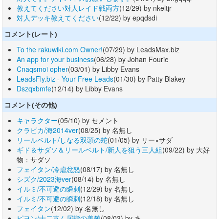
教えてください対人レイド戦両方
(12/29) by nkeltjr
対人デッキ教えてください
(12/22) by epqdsdi
コメント(レート)
To the rakuwiki.com Owner!
(07/29) by LeadsMax.biz
An app for your business
(06/28) by Johan Fourie
Cnaqsmoi opher
(03/01) by Libby Evans
LeadsFly.biz - Your Free Leads
(01/30) by Patty Blakey
Dszqxbmfe
(12/14) by Libby Evans
コメント(その他)
キャラクター
(05/10) by セメント
クラピカ/海2014ver
(08/25) by 名無し
リールベルト/しなる双頭の蛇
(01/05) by リー×サダ
ギド＆サダソ＆リールベルト/新人を狙う三人組
(09/22) by 大好
物：サダソ
フェイタン/冷虐忿怒
(08/17) by 名無し
シズク/2023海ver
(08/14) by 名無し
イルミ/不可避の瞬刺
(12/29) by 名無し
イルミ/不可避の瞬刺
(12/18) by 名無し
フェイタン
(12/02) by 名無し
ピヨン/十二支ん屈指の美貌
(08/03) by あ