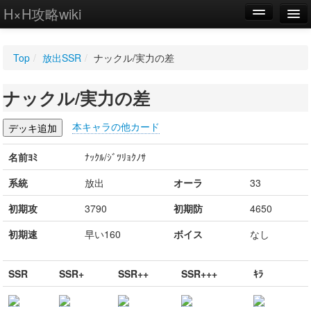
H×H攻略wiki
編集
Top
/
放出SSR
/
ナックル/実力の差
新規
ナックル/実力の差
WIKI
設定
本キャラの他カード
名前ﾖﾐ
ﾅｯｸﾙ/ｼﾞﾂﾘｮｸﾉｻ
系統
放出
オーラ
33
初期攻
3790
初期防
4650
初期速
早い160
ボイス
なし
SSR
SSR+
SSR++
SSR+++
ｷﾗ