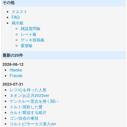
その他
クエスト
FAQ
掲示板
雑談質問板
レート板
デッキ投稿板
要望板
最新の20件
2026-06-12
Hisoka
Frauds
2023-07-31
レツ/心を持った人形
ネオン/お正月2023ver
ゲンスルー/意志を挫く闘い
イルミ/屈折した愛
カルト/窮追する紙片
ゴン/自在の拳技
コルトピ/サーカス潜入ver