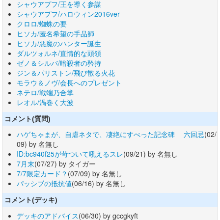
シャウアプフ/王を導く参謀
シャウアプフ/ハロウィン2016ver
クロロ/蜘蛛の要
ヒソカ/匿名希望の手品師
ヒソカ/悪魔のハンター誕生
ダルツォルネ/直情的な頭領
ゼノ＆シルバ/暗殺者の矜持
ジン＆パリストン/飛び散る火花
モラウ＆ノヴ/会長へのプレゼント
ネテロ/戦端乃合掌
レオル/渦巻く大波
コメント(質問)
ハゲちゃまが、自虐ネタで、凄絶にすべった記念碑 六回忌
(02/
09) by 名無し
ID:bc940f25が苛ついて吼えるスレ
(09/21) by 名無し
7月末
(07/27) by タイガー
7/7限定カード？
(07/09) by 名無し
パッシブの抵抗値
(06/16) by 名無し
コメント(デッキ)
デッキのアドバイス
(06/30) by gccgkyft