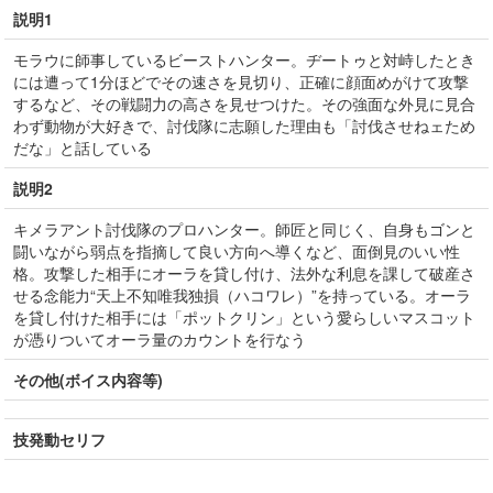
説明1
モラウに師事しているビーストハンター。ヂートゥと対峙したとき
には遭って1分ほどでその速さを見切り、正確に顔面めがけて攻撃
するなど、その戦闘力の高さを見せつけた。その強面な外見に見合
わず動物が大好きで、討伐隊に志願した理由も「討伐させねェため
だな」と話している
説明2
キメラアント討伐隊のプロハンター。師匠と同じく、自身もゴンと
闘いながら弱点を指摘して良い方向へ導くなど、面倒見のいい性
格。攻撃した相手にオーラを貸し付け、法外な利息を課して破産さ
せる念能力“天上不知唯我独損（ハコワレ）”を持っている。オーラ
を貸し付けた相手には「ポットクリン」という愛らしいマスコット
が憑りついてオーラ量のカウントを行なう
その他(ボイス内容等)
技発動セリフ