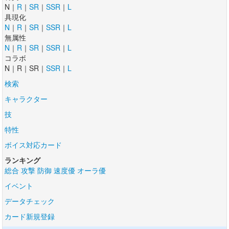
N｜
R
｜
SR
｜
SSR
｜
L
具現化
N
｜
R
｜
SR
｜
SSR
｜
L
無属性
N
｜
R
｜
SR
｜
SSR
｜
L
コラボ
N｜R｜SR｜
SSR
｜
L
検索
キャラクター
技
特性
ボイス対応カード
ランキング
総合
攻撃
防御
速度優
オーラ優
イベント
データチェック
カード新規登録