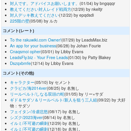
対人です。アドバイスお願いします。
(01/04) by bngqqqr
教えてください対人レイド戦両方
(12/29) by nkeltjr
対人デッキ教えてください
(12/22) by epqdsdi
225階の壁
(05/08) by ルカ
コメント(レート)
To the rakuwiki.com Owner!
(07/29) by LeadsMax.biz
An app for your business
(06/28) by Johan Fourie
Cnaqsmoi opher
(03/01) by Libby Evans
LeadsFly.biz - Your Free Leads
(01/30) by Patty Blakey
Dszqxbmfe
(12/14) by Libby Evans
コメント(その他)
キャラクター
(05/10) by セメント
クラピカ/海2014ver
(08/25) by 名無し
リールベルト/しなる双頭の蛇
(01/05) by リー×サダ
ギド＆サダソ＆リールベルト/新人を狙う三人組
(09/22) by 大好
物：サダソ
フェイタン/冷虐忿怒
(08/17) by 名無し
シズク/2023海ver
(08/14) by 名無し
イルミ/不可避の瞬刺
(12/29) by 名無し
イルミ/不可避の瞬刺
(12/18) by 名無し