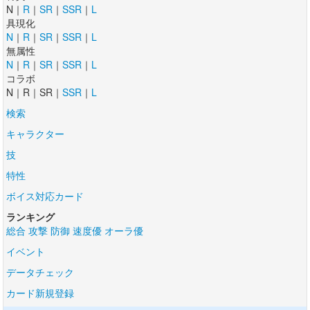
N｜
R
｜
SR
｜
SSR
｜
L
具現化
N
｜
R
｜
SR
｜
SSR
｜
L
無属性
N
｜
R
｜
SR
｜
SSR
｜
L
コラボ
N｜R｜SR｜
SSR
｜
L
検索
キャラクター
技
特性
ボイス対応カード
ランキング
総合
攻撃
防御
速度優
オーラ優
イベント
データチェック
カード新規登録