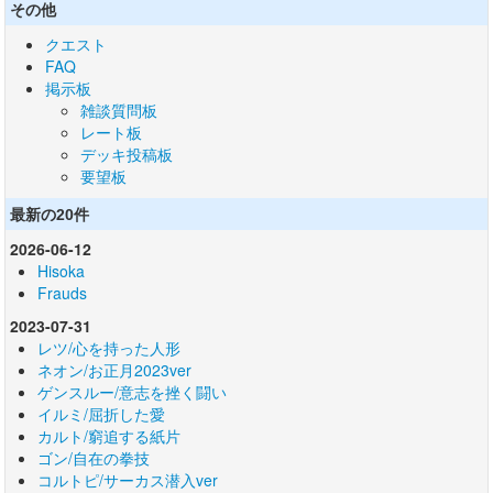
その他
クエスト
FAQ
掲示板
雑談質問板
レート板
デッキ投稿板
要望板
最新の20件
2026-06-12
Hisoka
Frauds
2023-07-31
レツ/心を持った人形
ネオン/お正月2023ver
ゲンスルー/意志を挫く闘い
イルミ/屈折した愛
カルト/窮追する紙片
ゴン/自在の拳技
コルトピ/サーカス潜入ver