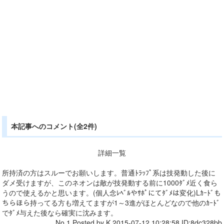
本記事へのコメント(全2件)
詳細一覧
所持済の方はスルーでお願いします。普通ﾄﾗｯﾌﾟ系は技発動した後に
ダメ受けますが、このネオンは敵が技発動する前に1000ﾀﾞﾒ近く食ら
うので使えるかと思います。(個人念ﾚﾍﾞﾙやｻﾎﾟにてﾀﾞﾒは変化)Lｶｰﾄﾞも
ちらほら持ってる方も増えてますが1～3進がほとんどなので他のｶｰﾄﾞ
でﾀﾞﾒ与えた後なら確実に沈みます。
No.1 Posted by K 2015-07-12 10:28:58 ID:8dc328bb