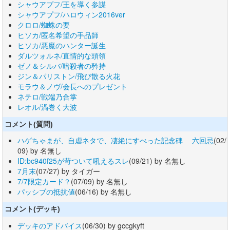
シャウアプフ/王を導く参謀
シャウアプフ/ハロウィン2016ver
クロロ/蜘蛛の要
ヒソカ/匿名希望の手品師
ヒソカ/悪魔のハンター誕生
ダルツォルネ/直情的な頭領
ゼノ＆シルバ/暗殺者の矜持
ジン＆パリストン/飛び散る火花
モラウ＆ノヴ/会長へのプレゼント
ネテロ/戦端乃合掌
レオル/渦巻く大波
コメント(質問)
ハゲちゃまが、自虐ネタで、凄絶にすべった記念碑 六回忌
(02/
09) by 名無し
ID:bc940f25が苛ついて吼えるスレ
(09/21) by 名無し
7月末
(07/27) by タイガー
7/7限定カード？
(07/09) by 名無し
パッシブの抵抗値
(06/16) by 名無し
コメント(デッキ)
デッキのアドバイス
(06/30) by gccgkyft