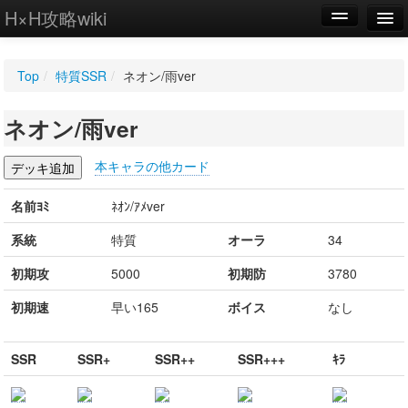
H×H攻略wiki
編集
Top
/
特質SSR
/
ネオン/雨ver
新規
ネオン/雨ver
WIKI
設定
本キャラの他カード
名前ﾖﾐ
ﾈｵﾝ/ｱﾒver
系統
特質
オーラ
34
初期攻
5000
初期防
3780
初期速
早い165
ボイス
なし
SSR
SSR+
SSR++
SSR+++
ｷﾗ