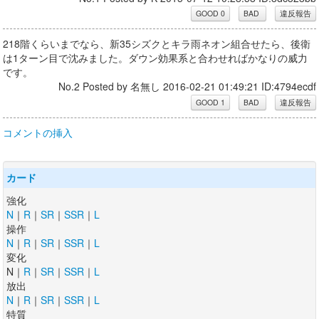
218階くらいまでなら、新35シズクとキラ雨ネオン組合せたら、後衛
は1ターン目で沈みました。ダウン効果系と合わせればかなりの威力
です。
No.2 Posted by 名無し 2016-02-21 01:49:21 ID:4794ecdf
コメントの挿入
カード
強化
N
｜
R
｜
SR
｜
SSR
｜
L
操作
N
｜
R
｜
SR
｜
SSR
｜
L
変化
N｜
R
｜
SR
｜
SSR
｜
L
放出
N
｜
R
｜
SR
｜
SSR
｜
L
特質