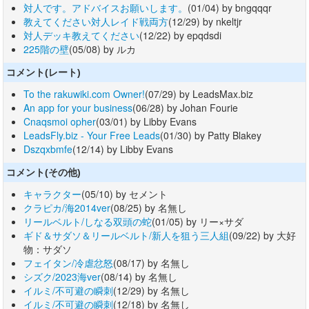
対人です。アドバイスお願いします。
(01/04) by bngqqqr
教えてください対人レイド戦両方
(12/29) by nkeltjr
対人デッキ教えてください
(12/22) by epqdsdi
225階の壁
(05/08) by ルカ
コメント(レート)
To the rakuwiki.com Owner!
(07/29) by LeadsMax.biz
An app for your business
(06/28) by Johan Fourie
Cnaqsmoi opher
(03/01) by Libby Evans
LeadsFly.biz - Your Free Leads
(01/30) by Patty Blakey
Dszqxbmfe
(12/14) by Libby Evans
コメント(その他)
キャラクター
(05/10) by セメント
クラピカ/海2014ver
(08/25) by 名無し
リールベルト/しなる双頭の蛇
(01/05) by リー×サダ
ギド＆サダソ＆リールベルト/新人を狙う三人組
(09/22) by 大好
物：サダソ
フェイタン/冷虐忿怒
(08/17) by 名無し
シズク/2023海ver
(08/14) by 名無し
イルミ/不可避の瞬刺
(12/29) by 名無し
イルミ/不可避の瞬刺
(12/18) by 名無し