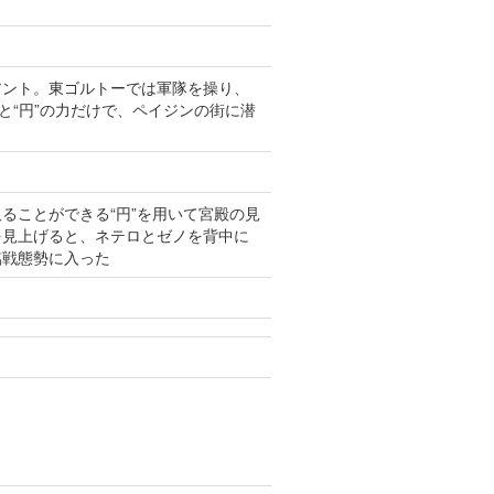
アント。東ゴルトーでは軍隊を操り、
と“円”の力だけで、ペイジンの街に潜
ることができる“円”を用いて宮殿の見
を見上げると、ネテロとゼノを背中に
臨戦態勢に入った