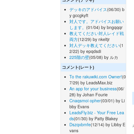
デッキのアドバイス
(06/30) b
y gccgkyft
対人です。アドバイスお願い
します。
(01/04) by bngqqqr
教えてください対人レイド戦
両方
(12/29) by nkeltjr
対人デッキ教えてください
(1
2/22) by epqdsdi
225階の壁
(05/08) by ルカ
コメント(レート)
To the rakuwiki.com Owner!
(0
7/29) by LeadsMax.biz
An app for your business
(06/
28) by Johan Fourie
Cnaqsmoi opher
(03/01) by Li
bby Evans
LeadsFly.biz - Your Free Lea
ds
(01/30) by Patty Blakey
Dszqxbmfe
(12/14) by Libby E
vans