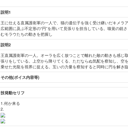
説明1
王に仕える直属護衛軍の一人で、猫の遺伝子を強く受け継いだキメラ
広範囲に及ぶ不定形の“円”を用いて見張りを担当している。嗅覚の鋭さ
むモラウたちの動きを把握し
説明2
王直属護衛軍の一人。オーラを広く放つことで離れた敵の動きも感じ取
張りをしている。上空から降りてくる、ただならぬ気配を察知し、空
乗せた光龍を視界に捉える。互いの力量を察知すると同時に円を解き
その他(ボイス内容等)
技発動セリフ
1.何か来る
2.