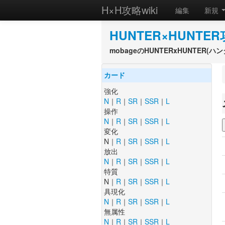
H×H攻略wiki
編集
新規
HUNTER×HUNTER
mobageのHUNTERxHUNTER
カード
強化
N
｜
R
｜
SR
｜
SSR
｜
L
操作
N
｜
R
｜
SR
｜
SSR
｜
L
変化
N｜
R
｜
SR
｜
SSR
｜
L
放出
N
｜
R
｜
SR
｜
SSR
｜
L
特質
N｜
R
｜
SR
｜
SSR
｜
L
具現化
N
｜
R
｜
SR
｜
SSR
｜
L
無属性
N
｜
R
｜
SR
｜
SSR
｜
L