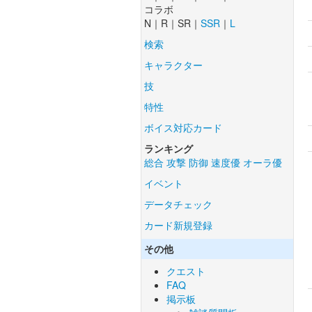
コラボ
N｜R｜SR｜
SSR
｜
L
検索
キャラクター
技
特性
ボイス対応カード
ランキング
総合
攻撃
防御
速度優
オーラ優
イベント
データチェック
カード新規登録
その他
クエスト
FAQ
掲示板