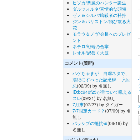
ヒソカ/悪魔のハンター誕生
ダルツォルネ/直情的な頭領
ゼノ＆シルバ/暗殺者の矜持
ジン＆パリストン/飛び散る火
花
モラウ＆ノヴ/会長へのプレゼ
ント
ネテロ/戦端乃合掌
レオル/渦巻く大波
コメント(質問)
ハゲちゃまが、自虐ネタで、
凄絶にすべった記念碑 六回
忌
(02/09) by 名無し
ID:bc940f25が苛ついて吼える
スレ
(09/21) by 名無し
7月末
(07/27) by タイガー
7/7限定カード？
(07/09) by 名
無し
パッシブの抵抗値
(06/16) by
名無し
コメント(デッキ)