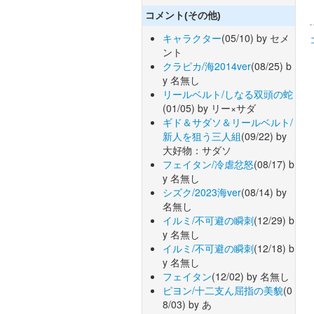
コメント(その他)
キャラクター
(05/10) by セメ
ント
クラピカ/海2014ver
(08/25) b
y 名無し
リールベルト/しなる双頭の蛇
(01/05) by リー×サダ
ギド＆サダソ＆リールベルト/
新人を狙う三人組
(09/22) by
大好物：サダソ
フェイタン/冷虐忿怒
(08/17) b
y 名無し
シズク/2023海ver
(08/14) by
名無し
イルミ/不可避の瞬刺
(12/29) b
y 名無し
イルミ/不可避の瞬刺
(12/18) b
y 名無し
フェイタン
(12/02) by 名無し
ピヨン/十二支ん屈指の美貌
(0
8/03) by あ