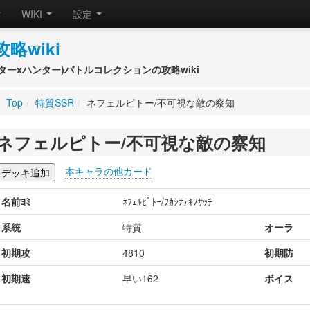
WIKI
設定
攻略wiki
(ハンターxハンター)バトルコレクションの攻略wiki
Top
/
特質SSR
/
ネフェルピトー/不可視な敵の察知
ネフェルピトー/不可視な敵の察知
本キャラの他カード
名前ﾖﾐ
ﾈﾌｪﾙﾋﾟﾄｰ/ﾌｶｼﾅﾃｷﾉｻｯﾁ
系統
特質
オーラ
初期攻
4810
初期防
初期速
早い162
ボイス