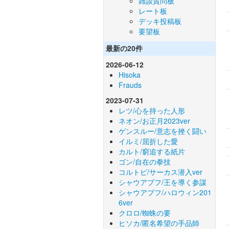
雑談質問板
レート板
デッキ投稿板
要望板
最新の20件
2026-06-12
Hisoka
Frauds
2023-07-31
レツ/心を持った人形
ネオン/お正月2023ver
ゲンスルー/意志を挫く闘い
イルミ/屈折した愛
カルト/窮追する紙片
ゴン/自在の拳技
コルトピ/サーカス潜入ver
シャウアプフ/王を導く参謀
シャウアプフ/ハロウィン201
6ver
クロロ/蜘蛛の要
ヒソカ/匿名希望の手品師