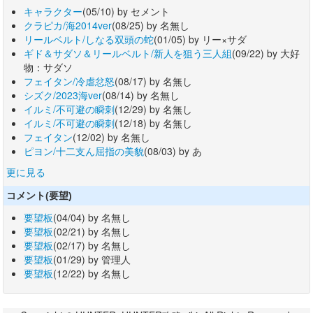
キャラクター
(05/10) by セメント
クラピカ/海2014ver
(08/25) by 名無し
リールベルト/しなる双頭の蛇
(01/05) by リー×サダ
ギド＆サダソ＆リールベルト/新人を狙う三人組
(09/22) by 大好
物：サダソ
フェイタン/冷虐忿怒
(08/17) by 名無し
シズク/2023海ver
(08/14) by 名無し
イルミ/不可避の瞬刺
(12/29) by 名無し
イルミ/不可避の瞬刺
(12/18) by 名無し
フェイタン
(12/02) by 名無し
ピヨン/十二支ん屈指の美貌
(08/03) by あ
更に見る
コメント(要望)
要望板
(04/04) by 名無し
要望板
(02/21) by 名無し
要望板
(02/17) by 名無し
要望板
(01/29) by 管理人
要望板
(12/22) by 名無し