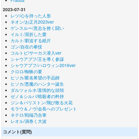
Frauds
2023-07-31
レツ/心を持った人形
ネオン/お正月2023ver
ゲンスルー/意志を挫く闘い
イルミ/屈折した愛
カルト/窮追する紙片
ゴン/自在の拳技
コルトピ/サーカス潜入ver
シャウアプフ/王を導く参謀
シャウアプフ/ハロウィン2016ver
クロロ/蜘蛛の要
ヒソカ/匿名希望の手品師
ヒソカ/悪魔のハンター誕生
ダルツォルネ/直情的な頭領
ゼノ＆シルバ/暗殺者の矜持
ジン＆パリストン/飛び散る火花
モラウ＆ノヴ/会長へのプレゼント
ネテロ/戦端乃合掌
レオル/渦巻く大波
コメント(質問)