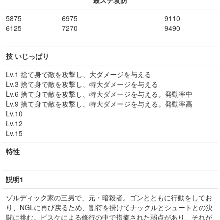
最ステ攻防
5875
6975
9110
6125
7270
9490
技 いじっぱり
Lv.1 捨て身で敵を攻撃し、大ダメージを与える
Lv.3 捨て身で敵を攻撃し、特大ダメージを与える
Lv.6 捨て身で敵を攻撃し、特大ダメージを与える。発動率中
Lv.9 捨て身で敵を攻撃し、特大ダメージを与える。発動率高
Lv.10
Lv.12
Lv.15
特性
説明1
ゾルディック家の三男で、元・暗殺者。ゴンとともに行動をしてお
り、NGLに再び戻るため、割符を掛けてナックルとシュートとの決
闘に挑む。ビスケによる修行の中で指摘された弱点があり、それが