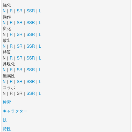
強化
N
｜
R
｜
SR
｜
SSR
｜
L
操作
N
｜
R
｜
SR
｜
SSR
｜
L
変化
N｜
R
｜
SR
｜
SSR
｜
L
放出
N
｜
R
｜
SR
｜
SSR
｜
L
特質
N｜
R
｜
SR
｜
SSR
｜
L
具現化
N
｜
R
｜
SR
｜
SSR
｜
L
無属性
N
｜
R
｜
SR
｜
SSR
｜
L
コラボ
N｜R｜SR｜
SSR
｜
L
検索
キャラクター
技
特性