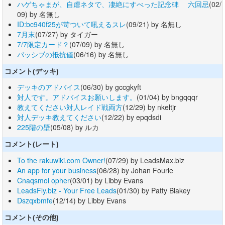
ハゲちゃまが、自虐ネタで、凄絶にすべった記念碑 六回忌
(02/
09) by 名無し
ID:bc940f25が苛ついて吼えるスレ
(09/21) by 名無し
7月末
(07/27) by タイガー
7/7限定カード？
(07/09) by 名無し
パッシブの抵抗値
(06/16) by 名無し
コメント(デッキ)
デッキのアドバイス
(06/30) by gccgkyft
対人です。アドバイスお願いします。
(01/04) by bngqqqr
教えてください対人レイド戦両方
(12/29) by nkeltjr
対人デッキ教えてください
(12/22) by epqdsdi
225階の壁
(05/08) by ルカ
コメント(レート)
To the rakuwiki.com Owner!
(07/29) by LeadsMax.biz
An app for your business
(06/28) by Johan Fourie
Cnaqsmoi opher
(03/01) by Libby Evans
LeadsFly.biz - Your Free Leads
(01/30) by Patty Blakey
Dszqxbmfe
(12/14) by Libby Evans
コメント(その他)