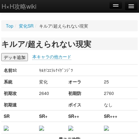
H×H攻略wiki
編集
Top
/
変化SR
/
キルア/超えられない現実
新規
キルア/超えられない現実
WIKI
設定
本キャラの他カード
名前ﾖﾐ
ｷﾙｱ/ｺｴﾗﾚﾅｲｹﾞﾝｼﾞﾂ
系統
変化
オーラ
25
初期攻
2640
初期防
2760
初期速
ボイス
なし
SR
SR+
SR++
SR+++