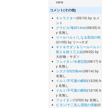
vans
コメント(その他)
キャラクター
(05/10) by セメ
ント
クラピカ/海2014ver
(08/25) b
y 名無し
リールベルト/しなる双頭の蛇
(01/05) by リー×サダ
ギド＆サダソ＆リールベルト/
新人を狙う三人組
(09/22) by
大好物：サダソ
フェイタン/冷虐忿怒
(08/17) b
y 名無し
シズク/2023海ver
(08/14) by
名無し
イルミ/不可避の瞬刺
(12/29) b
y 名無し
イルミ/不可避の瞬刺
(12/18) b
y 名無し
フェイタン
(12/02) by 名無し
ピヨン/十二支ん屈指の美貌
(0