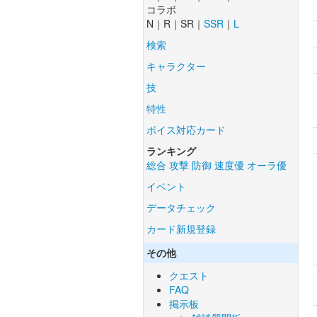
コラボ
N｜R｜SR｜
SSR
｜
L
検索
キャラクター
技
特性
ボイス対応カード
ランキング
総合
攻撃
防御
速度優
オーラ優
イベント
データチェック
カード新規登録
その他
クエスト
FAQ
掲示板