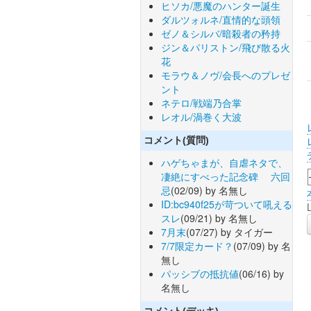
ヒソカ/悪魔のハンター誕生
ダルツォルネ/直情的な頭領
ゼノ＆シルバ/暗殺者の矜持
ジン＆パリストン/飛び散る火
花
モラウ＆ノヴ/会長へのプレゼ
ント
ネテロ/戦端乃合掌
レオル/渦巻く大波
コメント(質問)
ハゲちゃまが、自虐ネタで、
凄絶にすべった記念碑 六回
忌
(02/09) by 名無し
ID:bc940f25が苛ついて吼える
スレ
(09/21) by 名無し
7月末
(07/27) by タイガー
7/7限定カード？
(07/09) by 名
無し
パッシブの抵抗値
(06/16) by
名無し
コメント(デッキ)