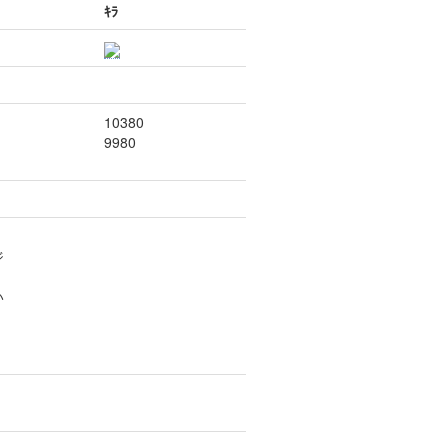
ｷﾗ
10380
9980
ジ
い