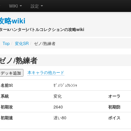
WIKI
設定
攻略wiki
(ハンターxハンター)バトルコレクションの攻略wiki
Top
/
変化SR
/
ゼノ/熟練者
ゼノ/熟練者
本キャラの他カード
名前ﾖﾐ
ｾﾞﾉ/ｼﾞｭｸﾚﾝｼｬ
系統
変化
オーラ
初期攻
2640
初期防
初期速
遅い80
ボイス