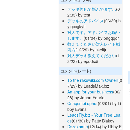
デッキ強化で悩んでます…
(0
2:33) by test
デッキのアドバイス
(06/30) b
y gccgkyft
対人です。アドバイスお願い
します。
(01/04) by bngqqqr
教えてください対人レイド戦
両方
(12/29) by nkeltjr
対人デッキ教えてください
(1
2/22) by epqdsdi
コメント(レート)
To the rakuwiki.com Owner!
(0
7/29) by LeadsMax.biz
An app for your business
(06/
28) by Johan Fourie
Cnaqsmoi opher
(03/01) by Li
bby Evans
LeadsFly.biz - Your Free Lea
ds
(01/30) by Patty Blakey
Dszqxbmfe
(12/14) by Libby E