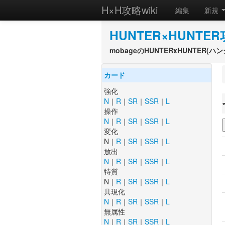
H×H攻略wiki
編集
新規
HUNTER×HUNTER
mobageのHUNTERxHUNTER
カード
強化
N
｜
R
｜
SR
｜
SSR
｜
L
操作
N
｜
R
｜
SR
｜
SSR
｜
L
変化
N｜
R
｜
SR
｜
SSR
｜
L
放出
N
｜
R
｜
SR
｜
SSR
｜
L
特質
N｜
R
｜
SR
｜
SSR
｜
L
具現化
N
｜
R
｜
SR
｜
SSR
｜
L
無属性
N
｜
R
｜
SR
｜
SSR
｜
L