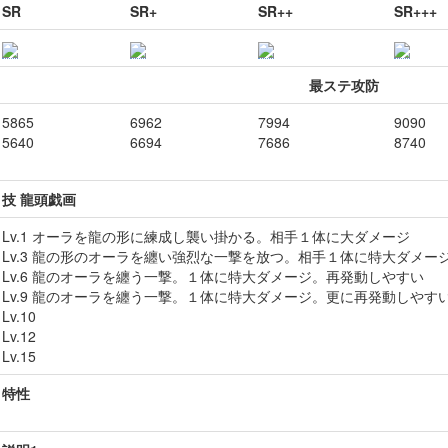
SR
SR+
SR++
SR+++
最ステ攻防
5865
6962
7994
9090
5640
6694
7686
8740
技 龍頭戯画
Lv.1 オーラを龍の形に練成し襲い掛かる。相手１体に大ダメージ
Lv.3 龍の形のオーラを纏い強烈な一撃を放つ。相手１体に特大ダメー
Lv.6 龍のオーラを纏う一撃。１体に特大ダメージ。再発動しやすい
Lv.9 龍のオーラを纏う一撃。１体に特大ダメージ。更に再発動しやす
Lv.10
Lv.12
Lv.15
特性