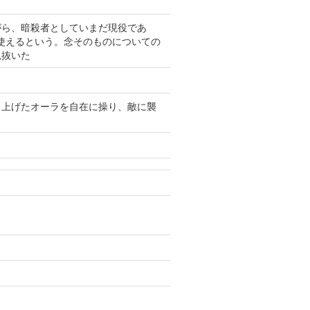
がら、暗殺者としていまだ現役であ
で使えるという。念そのものについての
見抜いた
り上げたオーラを自在に操り、敵に襲