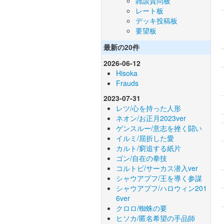
雑談質問板
レート板
デッキ投稿板
要望板
最新の20件
2026-06-12
Hisoka
Frauds
2023-07-31
レツ/心を持った人形
ネオン/お正月2023ver
ゲンスルー/意志を挫く闘い
イルミ/屈折した愛
カルト/窮追する紙片
ゴン/自在の拳技
コルトピ/サーカス潜入ver
シャウアプフ/王を導く参謀
シャウアプフ/ハロウィン201
6ver
クロロ/蜘蛛の要
ヒソカ/匿名希望の手品師