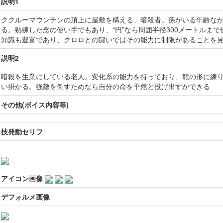
説明1
ククルーマウンテンの頂上に屋敷を構える、暗殺者。孫がいる年齢な
る。熟練した念の使い手でもあり、“円”なら周囲半径300メートルま
知識も豊富であり、クロロとの闘いではその能力に制限があることを
説明2
暗殺を生業にしている老人。変化系の能力を持っており、龍の形に練
い掛かる。強敵を倒すためなら自分の命を平然と投げ出すができる
その他(ボイス内容等)
技発動セリフ
アイコン画像
デフォルメ画像