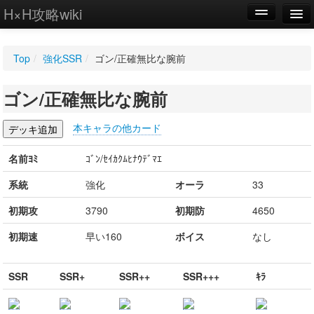
H×H攻略wiki
編集
Top
/
強化SSR
/
ゴン/正確無比な腕前
新規
ゴン/正確無比な腕前
WIKI
設定
本キャラの他カード
名前ﾖﾐ
ｺﾞﾝ/ｾｲｶｸﾑﾋﾅｳﾃﾞﾏｴ
系統
強化
オーラ
33
初期攻
3790
初期防
4650
初期速
早い160
ボイス
なし
SSR
SSR+
SSR++
SSR+++
ｷﾗ