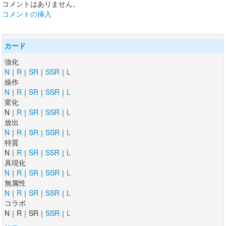
コメントはありません。
コメントの挿入
カード
強化
N
｜
R
｜
SR
｜
SSR
｜
L
操作
N
｜
R
｜
SR
｜
SSR
｜
L
変化
N｜
R
｜
SR
｜
SSR
｜
L
放出
N
｜
R
｜
SR
｜
SSR
｜
L
特質
N｜
R
｜
SR
｜
SSR
｜
L
具現化
N
｜
R
｜
SR
｜
SSR
｜
L
無属性
N
｜
R
｜
SR
｜
SSR
｜
L
コラボ
N｜R｜SR｜
SSR
｜
L