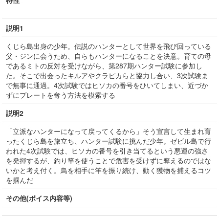
特性
説明1
くじら島出身の少年。伝説のハンターとして世界を飛び回っている
父・ジンに会うため、自らもハンターになることを決意。育ての母
であるミトの反対を受けながら、第287期ハンター試験に参加し
た。そこで出会ったキルアやクラピカらと協力し合い、3次試験ま
で無事に通過。4次試験ではヒソカの番号をひいてしまい、近づか
ずにプレートを奪う方法を模索する
説明2
「立派なハンターになって戻ってくるから」そう宣言して生まれ育
ったくじら島を旅立ち、ハンター試験に挑んだ少年。ゼビル島で行
われた4次試験では、ヒソカの番号を引き当てるという悪運の強さ
を発揮するが、釣り竿を使うことで危害を受けずに奪えるのではな
いかと考え付く。鳥を相手に竿を振り続け、動く獲物を捕えるコツ
を掴んだ
その他(ボイス内容等)