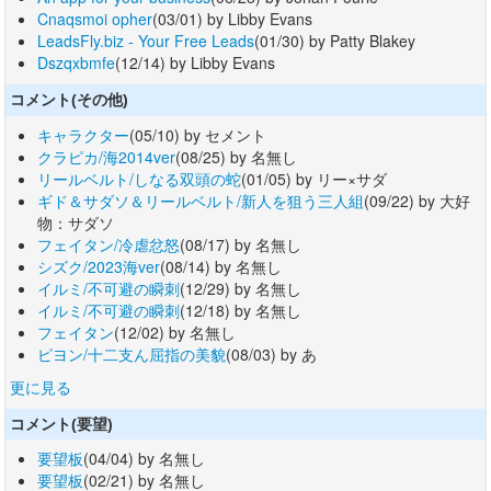
Cnaqsmoi opher
(03/01) by Libby Evans
LeadsFly.biz - Your Free Leads
(01/30) by Patty Blakey
Dszqxbmfe
(12/14) by Libby Evans
コメント(その他)
キャラクター
(05/10) by セメント
クラピカ/海2014ver
(08/25) by 名無し
リールベルト/しなる双頭の蛇
(01/05) by リー×サダ
ギド＆サダソ＆リールベルト/新人を狙う三人組
(09/22) by 大好
物：サダソ
フェイタン/冷虐忿怒
(08/17) by 名無し
シズク/2023海ver
(08/14) by 名無し
イルミ/不可避の瞬刺
(12/29) by 名無し
イルミ/不可避の瞬刺
(12/18) by 名無し
フェイタン
(12/02) by 名無し
ピヨン/十二支ん屈指の美貌
(08/03) by あ
更に見る
コメント(要望)
要望板
(04/04) by 名無し
要望板
(02/21) by 名無し