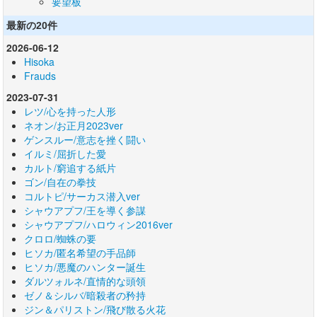
要望板
最新の20件
2026-06-12
Hisoka
Frauds
2023-07-31
レツ/心を持った人形
ネオン/お正月2023ver
ゲンスルー/意志を挫く闘い
イルミ/屈折した愛
カルト/窮追する紙片
ゴン/自在の拳技
コルトピ/サーカス潜入ver
シャウアプフ/王を導く参謀
シャウアプフ/ハロウィン2016ver
クロロ/蜘蛛の要
ヒソカ/匿名希望の手品師
ヒソカ/悪魔のハンター誕生
ダルツォルネ/直情的な頭領
ゼノ＆シルバ/暗殺者の矜持
ジン＆パリストン/飛び散る火花