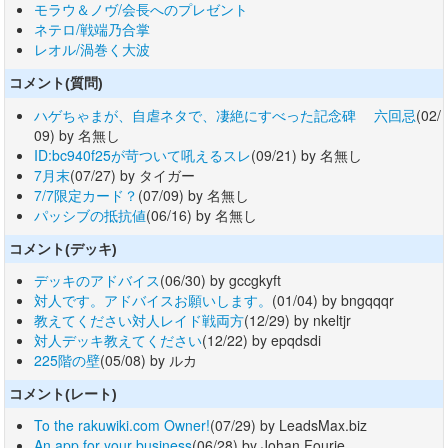
モラウ＆ノヴ/会長へのプレゼント
ネテロ/戦端乃合掌
レオル/渦巻く大波
コメント(質問)
ハゲちゃまが、自虐ネタで、凄絶にすべった記念碑 六回忌
(02/
09) by 名無し
ID:bc940f25が苛ついて吼えるスレ
(09/21) by 名無し
7月末
(07/27) by タイガー
7/7限定カード？
(07/09) by 名無し
パッシブの抵抗値
(06/16) by 名無し
コメント(デッキ)
デッキのアドバイス
(06/30) by gccgkyft
対人です。アドバイスお願いします。
(01/04) by bngqqqr
教えてください対人レイド戦両方
(12/29) by nkeltjr
対人デッキ教えてください
(12/22) by epqdsdi
225階の壁
(05/08) by ルカ
コメント(レート)
To the rakuwiki.com Owner!
(07/29) by LeadsMax.biz
An app for your business
(06/28) by Johan Fourie