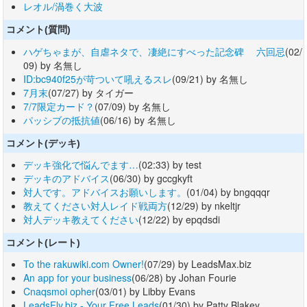
レオル/渦巻く大波
コメント(質問)
ハゲちゃまが、自虐ネタで、凄絶にすべった記念碑 六回忌
(02/
09) by 名無し
ID:bc940f25が苛ついて吼えるスレ
(09/21) by 名無し
7月末
(07/27) by タイガー
7/7限定カード？
(07/09) by 名無し
パッシブの抵抗値
(06/16) by 名無し
コメント(デッキ)
デッキ強化で悩んでます…
(02:33) by test
デッキのアドバイス
(06/30) by gccgkyft
対人です。アドバイスお願いします。
(01/04) by bngqqqr
教えてください対人レイド戦両方
(12/29) by nkeltjr
対人デッキ教えてください
(12/22) by epqdsdi
コメント(レート)
To the rakuwiki.com Owner!
(07/29) by LeadsMax.biz
An app for your business
(06/28) by Johan Fourie
Cnaqsmoi opher
(03/01) by Libby Evans
LeadsFly.biz - Your Free Leads
(01/30) by Patty Blakey