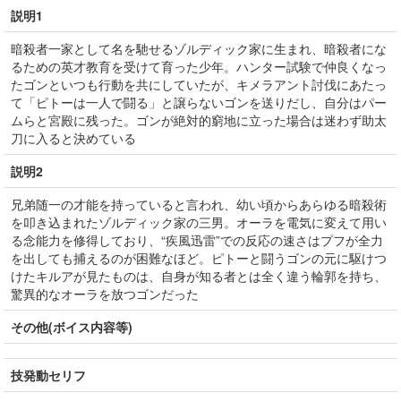
説明1
暗殺者一家として名を馳せるゾルディック家に生まれ、暗殺者にな
るための英才教育を受けて育った少年。ハンター試験で仲良くなっ
たゴンといつも行動を共にしていたが、キメラアント討伐にあたっ
て「ピトーは一人で闘る」と譲らないゴンを送りだし、自分はパー
ムらと宮殿に残った。ゴンが絶対的窮地に立った場合は迷わず助太
刀に入ると決めている
説明2
兄弟随一の才能を持っていると言われ、幼い頃からあらゆる暗殺術
を叩き込まれたゾルディック家の三男。オーラを電気に変えて用い
る念能力を修得しており、“疾風迅雷”での反応の速さはプフが全力
を出しても捕えるのが困難なほど。ピトーと闘うゴンの元に駆けつ
けたキルアが見たものは、自身が知る者とは全く違う輪郭を持ち、
驚異的なオーラを放つゴンだった
その他(ボイス内容等)
技発動セリフ