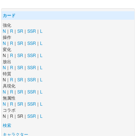
カード
強化
N
｜
R
｜
SR
｜
SSR
｜
L
操作
N
｜
R
｜
SR
｜
SSR
｜
L
変化
N｜
R
｜
SR
｜
SSR
｜
L
放出
N
｜
R
｜
SR
｜
SSR
｜
L
特質
N｜
R
｜
SR
｜
SSR
｜
L
具現化
N
｜
R
｜
SR
｜
SSR
｜
L
無属性
N
｜
R
｜
SR
｜
SSR
｜
L
コラボ
N｜R｜SR｜
SSR
｜
L
検索
キャラクター