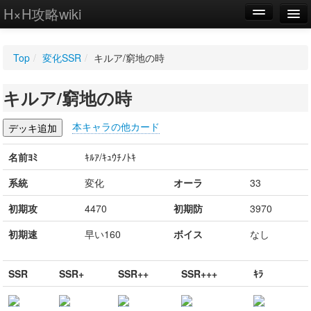
H×H攻略wiki
編集
Top
/
変化SSR
/
キルア/窮地の時
新規
キルア/窮地の時
WIKI
設定
本キャラの他カード
名前ﾖﾐ
ｷﾙｱ/ｷｭｳﾁﾉﾄｷ
系統
変化
オーラ
33
初期攻
4470
初期防
3970
初期速
早い160
ボイス
なし
SSR
SSR+
SSR++
SSR+++
ｷﾗ