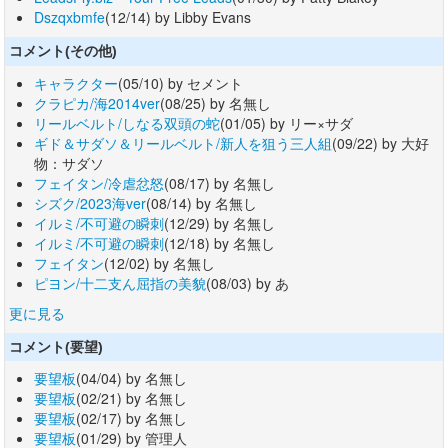
Dszqxbmfe
(12/14) by Libby Evans
コメント(その他)
キャラクター
(05/10) by セメント
クラピカ/海2014ver
(08/25) by 名無し
リールベルト/しなる双頭の蛇
(01/05) by リー×サダ
ギド＆サダソ＆リールベルト/新人を狙う三人組
(09/22) by 大好
物：サダソ
フェイタン/冷虐忿怒
(08/17) by 名無し
シズク/2023海ver
(08/14) by 名無し
イルミ/不可避の瞬刺
(12/29) by 名無し
イルミ/不可避の瞬刺
(12/18) by 名無し
フェイタン
(12/02) by 名無し
ピヨン/十二支ん屈指の美貌
(08/03) by あ
更に見る
コメント(要望)
要望板
(04/04) by 名無し
要望板
(02/21) by 名無し
要望板
(02/17) by 名無し
要望板
(01/29) by 管理人