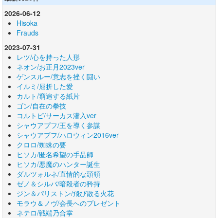
2026-06-12
Hisoka
Frauds
2023-07-31
レツ/心を持った人形
ネオン/お正月2023ver
ゲンスルー/意志を挫く闘い
イルミ/屈折した愛
カルト/窮追する紙片
ゴン/自在の拳技
コルトピ/サーカス潜入ver
シャウアプフ/王を導く参謀
シャウアプフ/ハロウィン2016ver
クロロ/蜘蛛の要
ヒソカ/匿名希望の手品師
ヒソカ/悪魔のハンター誕生
ダルツォルネ/直情的な頭領
ゼノ＆シルバ/暗殺者の矜持
ジン＆パリストン/飛び散る火花
モラウ＆ノヴ/会長へのプレゼント
ネテロ/戦端乃合掌