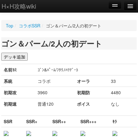
H×H攻略wiki
編集
Top
/
コラボSSR
/
ゴン＆パーム/2人の初デート
新規
ゴン＆パーム/2人の初デート
WIKI
設定
名前ﾖﾐ
ｺﾞﾝ&ﾊﾟｰﾑ/ﾌﾀﾘﾉﾊﾂﾃﾞｰﾄ
系統
コラボ
オーラ
33
初期攻
3960
初期防
4480
初期速
普通120
ボイス
なし
SSR
SSR+
SSR++
SSR+++
ｷﾗ