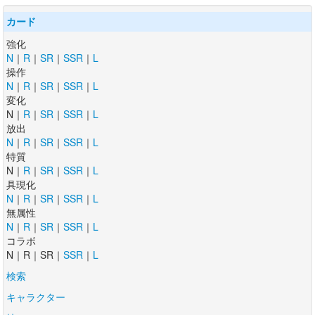
カード
強化
N
｜
R
｜
SR
｜
SSR
｜
L
操作
N
｜
R
｜
SR
｜
SSR
｜
L
変化
N｜
R
｜
SR
｜
SSR
｜
L
放出
N
｜
R
｜
SR
｜
SSR
｜
L
特質
N｜
R
｜
SR
｜
SSR
｜
L
具現化
N
｜
R
｜
SR
｜
SSR
｜
L
無属性
N
｜
R
｜
SR
｜
SSR
｜
L
コラボ
N｜R｜SR｜
SSR
｜
L
検索
キャラクター