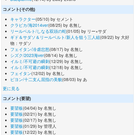
コメント(その他)
キャラクター
(05/10) by セメント
クラピカ/海2014ver
(08/25) by 名無し
リールベルト/しなる双頭の蛇
(01/05) by リー×サダ
ギド＆サダソ＆リールベルト/新人を狙う三人組
(09/22) by 大好
物：サダソ
フェイタン/冷虐忿怒
(08/17) by 名無し
シズク/2023海ver
(08/14) by 名無し
イルミ/不可避の瞬刺
(12/29) by 名無し
イルミ/不可避の瞬刺
(12/18) by 名無し
フェイタン
(12/02) by 名無し
ピヨン/十二支ん屈指の美貌
(08/03) by あ
更に見る
コメント(要望)
要望板
(04/04) by 名無し
要望板
(02/21) by 名無し
要望板
(02/17) by 名無し
要望板
(01/29) by 管理人
要望板
(12/22) by 名無し