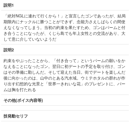
説明1
「絶対NGLに連れて行くから！」と宣言したゴンであったが、結局
期限内にナックルに勝つことができず、念能力さえしばらくの間使
えなくなってしまう。当初の約束を果たすため、ゴンはパームと付
き合うことになったが、くじら島でも年上女性との交流があり、大
して意に介していないようだ
説明2
約束をやぶったことから、「付き合って」というパームの願いをか
なえることになったゴン。翌日に初デートの予定を取り付け、ゴン
はその準備に勤しんだ。そして迎えた当日。街でデートを楽しんだ
後に向かったのは、山中のとある汽水域。ウミテホタルの群れが作
り出す幻想的な光景と「世界一きれいな花」のプレゼントに、パー
ムは胸を打たれる
その他(ボイス内容等)
技発動セリフ