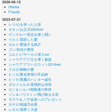
2026-06-12
Hisoka
Frauds
2023-07-31
レツ/心を持った人形
ネオン/お正月2023ver
ゲンスルー/意志を挫く闘い
イルミ/屈折した愛
カルト/窮追する紙片
ゴン/自在の拳技
コルトピ/サーカス潜入ver
シャウアプフ/王を導く参謀
シャウアプフ/ハロウィン2016ver
クロロ/蜘蛛の要
ヒソカ/匿名希望の手品師
ヒソカ/悪魔のハンター誕生
ダルツォルネ/直情的な頭領
ゼノ＆シルバ/暗殺者の矜持
ジン＆パリストン/飛び散る火花
モラウ＆ノヴ/会長へのプレゼント
ネテロ/戦端乃合掌
レオル/渦巻く大波