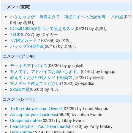
コメント(質問)
ハゲちゃまが、自虐ネタで、凄絶にすべった記念碑 六回忌
(02/
09) by 名無し
ID:bc940f25が苛ついて吼えるスレ
(09/21) by 名無し
7月末
(07/27) by タイガー
7/7限定カード？
(07/09) by 名無し
パッシブの抵抗値
(06/16) by 名無し
コメント(デッキ)
デッキのアドバイス
(06/30) by gccgkyft
対人です。アドバイスお願いします。
(01/04) by bngqqqr
教えてください対人レイド戦両方
(12/29) by nkeltjr
対人デッキ教えてください
(12/22) by epqdsdi
225階の壁
(05/08) by ルカ
コメント(レート)
To the rakuwiki.com Owner!
(07/29) by LeadsMax.biz
An app for your business
(06/28) by Johan Fourie
Cnaqsmoi opher
(03/01) by Libby Evans
LeadsFly.biz - Your Free Leads
(01/30) by Patty Blakey
Dszqxbmfe
(12/14) by Libby Evans