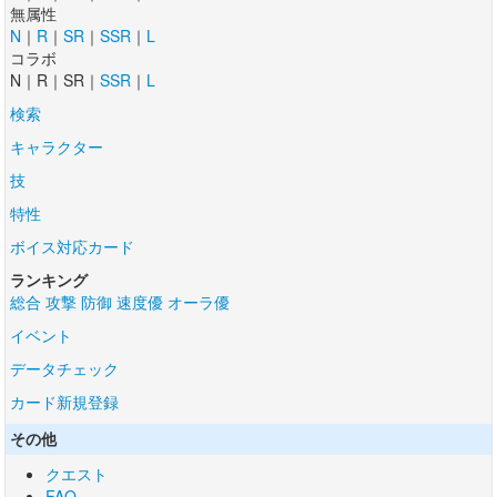
無属性
N
｜
R
｜
SR
｜
SSR
｜
L
コラボ
N｜R｜SR｜
SSR
｜
L
検索
キャラクター
技
特性
ボイス対応カード
ランキング
総合
攻撃
防御
速度優
オーラ優
イベント
データチェック
カード新規登録
その他
クエスト
FAQ