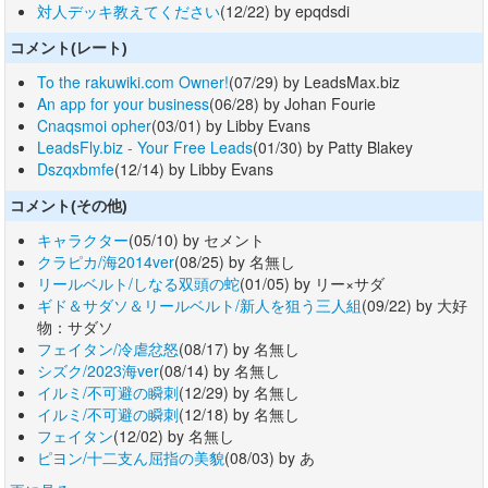
対人デッキ教えてください
(12/22) by epqdsdi
コメント(レート)
To the rakuwiki.com Owner!
(07/29) by LeadsMax.biz
An app for your business
(06/28) by Johan Fourie
Cnaqsmoi opher
(03/01) by Libby Evans
LeadsFly.biz - Your Free Leads
(01/30) by Patty Blakey
Dszqxbmfe
(12/14) by Libby Evans
コメント(その他)
キャラクター
(05/10) by セメント
クラピカ/海2014ver
(08/25) by 名無し
リールベルト/しなる双頭の蛇
(01/05) by リー×サダ
ギド＆サダソ＆リールベルト/新人を狙う三人組
(09/22) by 大好
物：サダソ
フェイタン/冷虐忿怒
(08/17) by 名無し
シズク/2023海ver
(08/14) by 名無し
イルミ/不可避の瞬刺
(12/29) by 名無し
イルミ/不可避の瞬刺
(12/18) by 名無し
フェイタン
(12/02) by 名無し
ピヨン/十二支ん屈指の美貌
(08/03) by あ