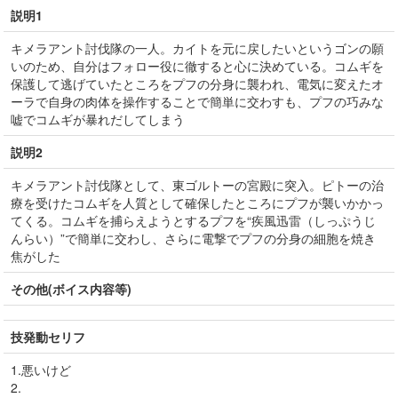
説明1
キメラアント討伐隊の一人。カイトを元に戻したいというゴンの願
いのため、自分はフォロー役に徹すると心に決めている。コムギを
保護して逃げていたところをプフの分身に襲われ、電気に変えたオ
ーラで自身の肉体を操作することで簡単に交わすも、プフの巧みな
嘘でコムギが暴れだしてしまう
説明2
キメラアント討伐隊として、東ゴルトーの宮殿に突入。ピトーの治
療を受けたコムギを人質として確保したところにプフが襲いかかっ
てくる。コムギを捕らえようとするプフを“疾風迅雷（しっぷうじ
んらい）”で簡単に交わし、さらに電撃でプフの分身の細胞を焼き
焦がした
その他(ボイス内容等)
技発動セリフ
1.悪いけど
2.