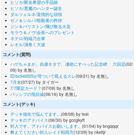
ヒソカ/匿名希望の手品師
ヒソカ/悪魔のハンター誕生
ダルツォルネ/直情的な頭領
ゼノ＆シルバ/暗殺者の矜持
ジン＆パリストン/飛び散る火花
モラウ＆ノヴ/会長へのプレゼント
ネテロ/戦端乃合掌
レオル/渦巻く大波
コメント(質問)
ハゲちゃまが、自虐ネタで、凄絶にすべった記念碑 六回忌
(02/
09) by 名無し
ID:bc940f25が苛ついて吼えるスレ
(09/21) by 名無し
7月末
(07/27) by タイガー
7/7限定カード？
(07/09) by 名無し
パッシブの抵抗値
(06/16) by 名無し
コメント(デッキ)
デッキ強化で悩んでます…
(08/08) by test
デッキのアドバイス
(06/30) by gccgkyft
対人です。アドバイスお願いします。
(01/04) by bngqqqr
教えてください対人レイド戦両方
(12/29) by nkeltjr