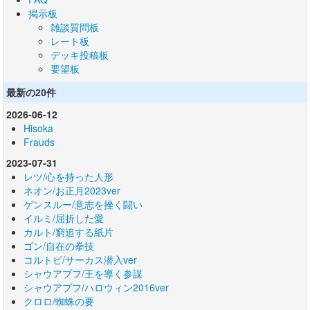
掲示板
雑談質問板
レート板
デッキ投稿板
要望板
最新の20件
2026-06-12
Hisoka
Frauds
2023-07-31
レツ/心を持った人形
ネオン/お正月2023ver
ゲンスルー/意志を挫く闘い
イルミ/屈折した愛
カルト/窮追する紙片
ゴン/自在の拳技
コルトピ/サーカス潜入ver
シャウアプフ/王を導く参謀
シャウアプフ/ハロウィン2016ver
クロロ/蜘蛛の要