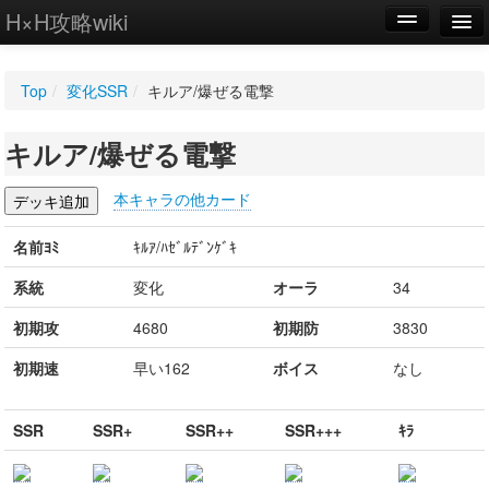
H×H攻略wiki
編集
Top
/
変化SSR
/
キルア/爆ぜる電撃
新規
キルア/爆ぜる電撃
WIKI
設定
本キャラの他カード
名前ﾖﾐ
ｷﾙｱ/ﾊｾﾞﾙﾃﾞﾝｹﾞｷ
系統
変化
オーラ
34
初期攻
4680
初期防
3830
初期速
早い162
ボイス
なし
SSR
SSR+
SSR++
SSR+++
ｷﾗ