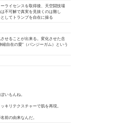
ターライセンスを取得後、天空闘技場
動は不可解で真実を見抜くのは難し
器としてトランプを自在に操る
化させることが出来る。変化させた念
伸縮自在の愛”（バンジーガム）という
っぽいもんね。
ドッキリテクスチャーで肌を再現。
が名前の由来なんだ。