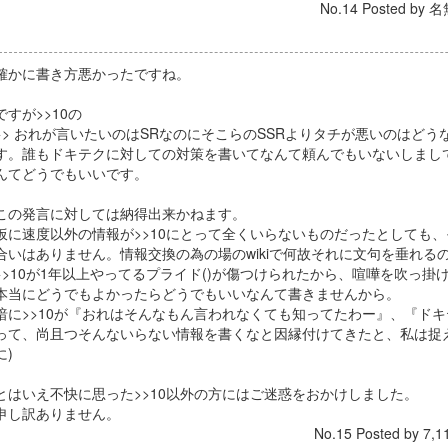
No.14 Posted by 名
確かに書き方悪かったですね。
ですが>>10の
>> おれが言いたいのはSRなのにそこらのSSRよりタチが悪いのはど
す。誰もドキテクに対しての対策を書いてなんて頼んでもいないしまし
んてどうでもいいです。
この発言に対しては納得出来かねます。
仮に速度以外の情報が>>10にとって全くいらないものだったとしても、
合いはありません。情報交換の為の場のwikiで何故それに文句を垂れる
>>10が1年以上やってるプライド()が傷つけられたから、喧嘩を吹っ
本当にどうでもよかったらどうでもいいなんて書きませんから。
暗に>>10が『おれはそんなもん言われなくても知ってたわー』、『ド
って、尚且つそんないらない情報を書くなと因縁付けてきたと、私は捉え
に)
とはいえ不快に思った>>10以外の方にはご迷惑をおかけしました。
申し訳ありません。
No.15 Posted by 7,1