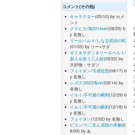
コメント(その他)
キャラクター
(05/10) by セメ
ント
クラピカ/海2014ver
(08/25) b
y 名無し
リールベルト/しなる双頭の蛇
(01/05) by リー×サダ
ギド＆サダソ＆リールベルト/
新人を狙う三人組
(09/22) by
大好物：サダソ
フェイタン/冷虐忿怒
(08/17) b
y 名無し
シズク/2023海ver
(08/14) by
名無し
イルミ/不可避の瞬刺
(12/29) b
y 名無し
イルミ/不可避の瞬刺
(12/18) b
y 名無し
フェイタン
(12/02) by 名無し
ピヨン/十二支ん屈指の美貌
(0
8/03) by あ