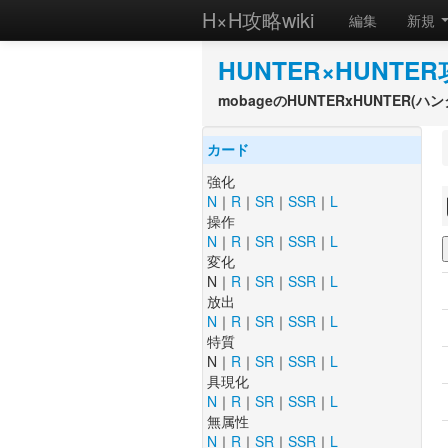
H×H攻略wiki
編集
新規
HUNTER×HUNTER
mobageのHUNTERxHUNTER
カード
強化
N
｜
R
｜
SR
｜
SSR
｜
L
操作
N
｜
R
｜
SR
｜
SSR
｜
L
変化
N｜
R
｜
SR
｜
SSR
｜
L
放出
N
｜
R
｜
SR
｜
SSR
｜
L
特質
N｜
R
｜
SR
｜
SSR
｜
L
具現化
N
｜
R
｜
SR
｜
SSR
｜
L
無属性
N
｜
R
｜
SR
｜
SSR
｜
L