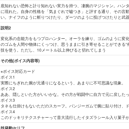
底知れない恐怖と計り知れない実力を持つ、凄腕のマジシャン。ハン
に現れた。自身の性格を「気まぐれで嘘つき」と評する通り、その言
い。ナイフのように斬りつけたり、ダーツのように投げつけたりと武
説明2
変化系の念能力をもつプロハンター。オーラを練り、ゴムのように変
のゴムを人間や物体にくっつけ、思うままに引き寄せることができる“
技を使う。ただし、10メートル以上伸びると切れてしまう
その他(ボイス内容等)
※ボイス対応カード
ボイス1
実際にちぎれた腕が元通りになるという、あまりに不可思議な現象。
ボイス2
ああ、隠しといた方がいいかな。その方が戦闘中に自力で元に戻した
ボイス3
タネも仕掛けもないただのスカーフ。バンジーガムで腕に貼り付け、
ボイス4
このドッキリテクスチャーって昔大流行したイタズラシール入り菓子
技発動セリフ