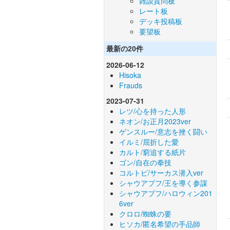
雑談質問板
レート板
デッキ投稿板
要望板
最新の20件
2026-06-12
Hisoka
Frauds
2023-07-31
レツ/心を持った人形
ネオン/お正月2023ver
ゲンスルー/意志を挫く闘い
イルミ/屈折した愛
カルト/窮追する紙片
ゴン/自在の拳技
コルトピ/サーカス潜入ver
シャウアプフ/王を導く参謀
シャウアプフ/ハロウィン201
6ver
クロロ/蜘蛛の要
ヒソカ/匿名希望の手品師