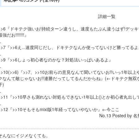
詳細一覧
>>6『ドキテク強いお!持続ターン違うし、速度もたぶん違うはず!デッ
最強だお!!!!!!!』
↓
>>7『>>6え...速度同じだし、ドキテクなんか使ってないけど勝ってるよ
↓
>>9『>>6しょっ初心者なのかな？対処法いっぱいあるよ』
↓
>>10(>>6)『>>7、>>10お前らの意見なんて聞いてないお!!いっ1年
クなんて敵じゃないお!!連勝だってしてるんだからね』(←ドキテク無
子)
↓
>>11『>>10早さも測れない対処もできない1年以上()とか初心者丸出
↓
>>12『>>10そもそもmixi版1年経ってないやないか』←今ここ
No.13 Posted by 名
そんなにイジメなくても。