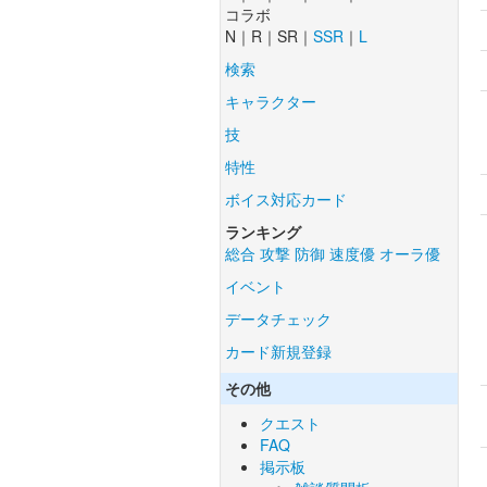
コラボ
N｜R｜SR｜
SSR
｜
L
検索
キャラクター
技
特性
ボイス対応カード
ランキング
総合
攻撃
防御
速度優
オーラ優
イベント
データチェック
カード新規登録
その他
クエスト
FAQ
掲示板