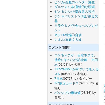
ヒソカ/悪魔のハンター誕生
ダルツォルネ/直情的な頭領
ゼノ＆シルバ/暗殺者の矜持
ジン＆パリストン/飛び散る火
花
モラウ＆ノヴ/会長へのプレゼ
ント
ネテロ/戦端乃合掌
レオル/渦巻く大波
コメント(質問)
ハゲちゃまが、自虐ネタで、
凄絶にすべった記念碑 六回
忌
(02/09) by 名無し
ID:bc940f25が苛ついて吼える
スレ
(09/21) by 名無し
7月末
(07/27) by タイガー
7/7限定カード？
(07/09) by 名
無し
パッシブの抵抗値
(06/16) by
名無し
コメント(デッキ)