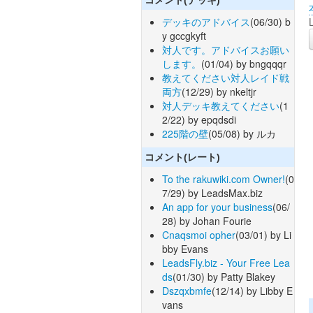
デッキのアドバイス
(06/30) b
y gccgkyft
対人です。アドバイスお願い
します。
(01/04) by bngqqqr
教えてください対人レイド戦
両方
(12/29) by nkeltjr
対人デッキ教えてください
(1
2/22) by epqdsdi
225階の壁
(05/08) by ルカ
コメント(レート)
To the rakuwiki.com Owner!
(0
7/29) by LeadsMax.biz
An app for your business
(06/
28) by Johan Fourie
Cnaqsmoi opher
(03/01) by Li
bby Evans
LeadsFly.biz - Your Free Lea
ds
(01/30) by Patty Blakey
Dszqxbmfe
(12/14) by Libby E
vans