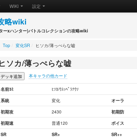
WIKI
設定
攻略wiki
(ハンターxハンター)バトルコレクションの攻略wiki
Top
/
変化SR
/
ヒソカ/薄っぺらな嘘
ヒソカ/薄っぺらな嘘
本キャラの他カード
名前ﾖﾐ
ﾋｿｶ/ｳｽｯﾍﾟﾗﾅｳｿ
系統
変化
オーラ
初期攻
2430
初期防
初期速
普通120
ボイス
SR
SR+
SR++