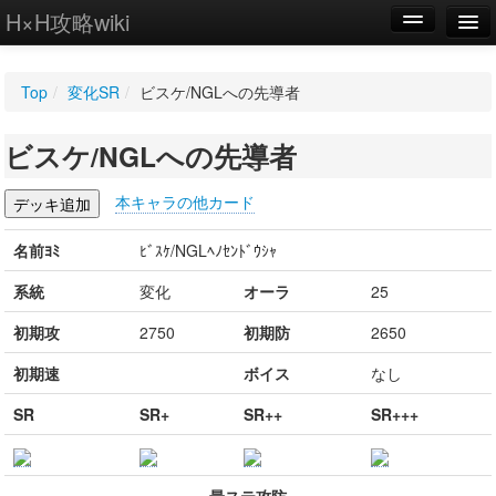
H×H攻略wiki
編集
Top
/
変化SR
/
ビスケ/NGLへの先導者
新規
ビスケ/NGLへの先導者
WIKI
設定
本キャラの他カード
名前ﾖﾐ
ﾋﾞｽｹ/NGLﾍﾉｾﾝﾄﾞｳｼｬ
系統
変化
オーラ
25
初期攻
2750
初期防
2650
初期速
ボイス
なし
SR
SR+
SR++
SR+++