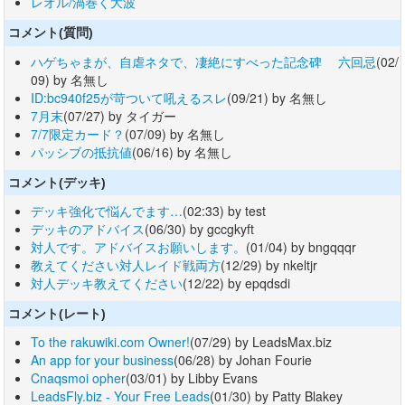
レオル/渦巻く大波
コメント(質問)
ハゲちゃまが、自虐ネタで、凄絶にすべった記念碑 六回忌
(02/
09) by 名無し
ID:bc940f25が苛ついて吼えるスレ
(09/21) by 名無し
7月末
(07/27) by タイガー
7/7限定カード？
(07/09) by 名無し
パッシブの抵抗値
(06/16) by 名無し
コメント(デッキ)
デッキ強化で悩んでます…
(02:33) by test
デッキのアドバイス
(06/30) by gccgkyft
対人です。アドバイスお願いします。
(01/04) by bngqqqr
教えてください対人レイド戦両方
(12/29) by nkeltjr
対人デッキ教えてください
(12/22) by epqdsdi
コメント(レート)
To the rakuwiki.com Owner!
(07/29) by LeadsMax.biz
An app for your business
(06/28) by Johan Fourie
Cnaqsmoi opher
(03/01) by Libby Evans
LeadsFly.biz - Your Free Leads
(01/30) by Patty Blakey