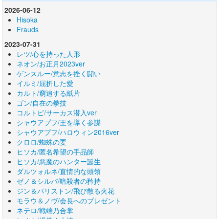
2026-06-12
Hisoka
Frauds
2023-07-31
レツ/心を持った人形
ネオン/お正月2023ver
ゲンスルー/意志を挫く闘い
イルミ/屈折した愛
カルト/窮追する紙片
ゴン/自在の拳技
コルトピ/サーカス潜入ver
シャウアプフ/王を導く参謀
シャウアプフ/ハロウィン2016ver
クロロ/蜘蛛の要
ヒソカ/匿名希望の手品師
ヒソカ/悪魔のハンター誕生
ダルツォルネ/直情的な頭領
ゼノ＆シルバ/暗殺者の矜持
ジン＆パリストン/飛び散る火花
モラウ＆ノヴ/会長へのプレゼント
ネテロ/戦端乃合掌