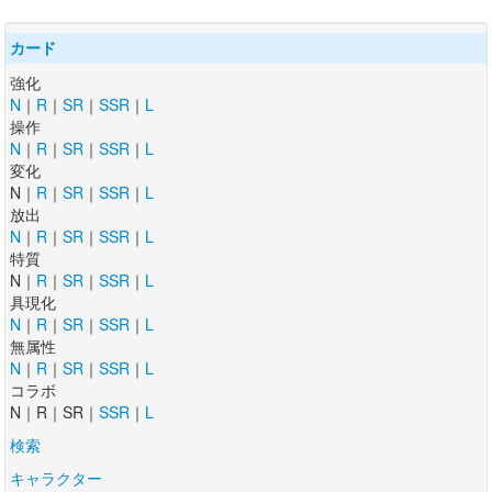
カード
強化
N
｜
R
｜
SR
｜
SSR
｜
L
操作
N
｜
R
｜
SR
｜
SSR
｜
L
変化
N｜
R
｜
SR
｜
SSR
｜
L
放出
N
｜
R
｜
SR
｜
SSR
｜
L
特質
N｜
R
｜
SR
｜
SSR
｜
L
具現化
N
｜
R
｜
SR
｜
SSR
｜
L
無属性
N
｜
R
｜
SR
｜
SSR
｜
L
コラボ
N｜R｜SR｜
SSR
｜
L
検索
キャラクター