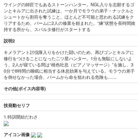
ウイングの師匠でもあるストーンハンター。NGL入りを志願するゴ
ンとキルアに出された試練は、一か月でモラウの弟子・ナックルと
シュートから割符を奪うこと。ほとんど不可能と思われる試練をク
リアするため、パームに2人の修業を頼まれた。“練”状態を長時間維
持する所から、スパルタ修行がスタートする
説明2
キメラアント討伐隊入りをかけた闘いのため、再びゴンとキルアに
修行をつけることになった二ツ星ハンター。1分も無駄にしないよ
う、2人が寝ている間は“桃色吐息（ピアノマッサージ）”を施し、3
0分で8時間の睡眠に相当する休息効果を与えている。モラウの弟子
を倒せなかった場合、パームから命を狙われる危険も……
その他(ボイス内容等)
技発動セリフ
1.特訓開始だわさ
アイコン画像