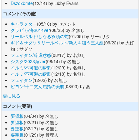
Dszqxbmfe
(12/14) by Libby Evans
コメント(その他)
キャラクター
(05/10) by セメント
クラピカ/海2014ver
(08/25) by 名無し
リールベルト/しなる双頭の蛇
(01/05) by リー×サダ
ギド＆サダソ＆リールベルト/新人を狙う三人組
(09/22) by 大好
物：サダソ
フェイタン/冷虐忿怒
(08/17) by 名無し
シズク/2023海ver
(08/14) by 名無し
イルミ/不可避の瞬刺
(12/29) by 名無し
イルミ/不可避の瞬刺
(12/18) by 名無し
フェイタン
(12/02) by 名無し
ピヨン/十二支ん屈指の美貌
(08/03) by あ
更に見る
コメント(要望)
要望板
(04/04) by 名無し
要望板
(02/21) by 名無し
要望板
(02/17) by 名無し
要望板
(01/29) by 管理人