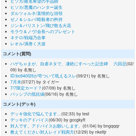
ヒソカ/匿名希望の手品師
ヒソカ/悪魔のハンター誕生
ダルツォルネ/直情的な頭領
ゼノ＆シルバ/暗殺者の矜持
ジン＆パリストン/飛び散る火花
モラウ＆ノヴ/会長へのプレゼント
ネテロ/戦端乃合掌
レオル/渦巻く大波
コメント(質問)
ハゲちゃまが、自虐ネタで、凄絶にすべった記念碑 六回忌
(02/
09) by 名無し
ID:bc940f25が苛ついて吼えるスレ
(09/21) by 名無し
7月末
(07/27) by タイガー
7/7限定カード？
(07/09) by 名無し
パッシブの抵抗値
(06/16) by 名無し
コメント(デッキ)
デッキ強化で悩んでます…
(02:33) by test
デッキのアドバイス
(06/30) by gccgkyft
対人です。アドバイスお願いします。
(01/04) by bngqqqr
教えてください対人レイド戦両方
(12/29) by nkeltjr