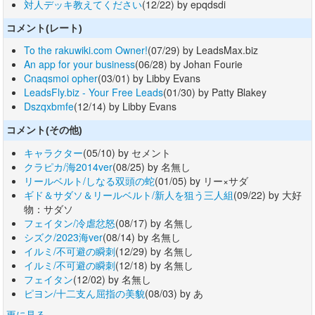
対人デッキ教えてください
(12/22) by epqdsdi
コメント(レート)
To the rakuwiki.com Owner!
(07/29) by LeadsMax.biz
An app for your business
(06/28) by Johan Fourie
Cnaqsmoi opher
(03/01) by Libby Evans
LeadsFly.biz - Your Free Leads
(01/30) by Patty Blakey
Dszqxbmfe
(12/14) by Libby Evans
コメント(その他)
キャラクター
(05/10) by セメント
クラピカ/海2014ver
(08/25) by 名無し
リールベルト/しなる双頭の蛇
(01/05) by リー×サダ
ギド＆サダソ＆リールベルト/新人を狙う三人組
(09/22) by 大好
物：サダソ
フェイタン/冷虐忿怒
(08/17) by 名無し
シズク/2023海ver
(08/14) by 名無し
イルミ/不可避の瞬刺
(12/29) by 名無し
イルミ/不可避の瞬刺
(12/18) by 名無し
フェイタン
(12/02) by 名無し
ピヨン/十二支ん屈指の美貌
(08/03) by あ
更に見る