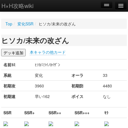
H×H攻略wiki
編集
Top
/
変化SSR
/
ヒソカ/未来の改ざん
新規
ヒソカ/未来の改ざん
WIKI
設定
本キャラの他カード
名前ﾖﾐ
ﾋｿｶ/ﾐﾗｲﾉｶｲｻﾞﾝ
系統
変化
オーラ
33
初期攻
3960
初期防
4480
初期速
早い162
ボイス
なし
SSR
SSR+
SSR++
SSR+++
ｷﾗ