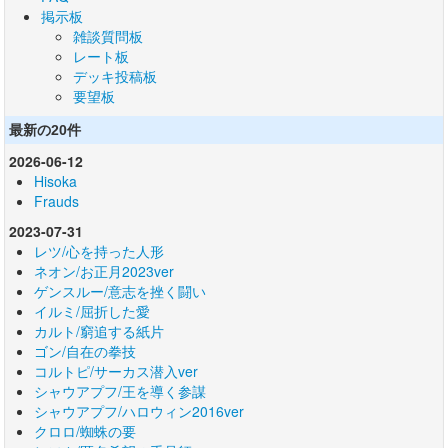
掲示板
雑談質問板
レート板
デッキ投稿板
要望板
最新の20件
2026-06-12
Hisoka
Frauds
2023-07-31
レツ/心を持った人形
ネオン/お正月2023ver
ゲンスルー/意志を挫く闘い
イルミ/屈折した愛
カルト/窮追する紙片
ゴン/自在の拳技
コルトピ/サーカス潜入ver
シャウアプフ/王を導く参謀
シャウアプフ/ハロウィン2016ver
クロロ/蜘蛛の要