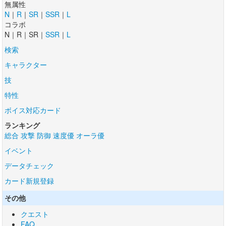
無属性
N
｜
R
｜
SR
｜
SSR
｜
L
コラボ
N｜R｜SR｜
SSR
｜
L
検索
キャラクター
技
特性
ボイス対応カード
ランキング
総合
攻撃
防御
速度優
オーラ優
イベント
データチェック
カード新規登録
その他
クエスト
FAQ