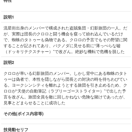
特性
説明1
流星街出身のメンバーで構成された盗賊集団・幻影旅団の一人。だ
が、実際は団長のクロロと闘う機会を窺って紛れ込んでいるだけ
で、蜘蛛のタトゥーも偽物である。クロロの予言でもその野望に関
することが記されてあり、パクノダに見せる前に“薄っぺらな嘘
（ドッキリテクスチャー）”で改ざん。絶妙な機転で危機を脱した
説明2
クロロが率いる幻影旅団のメンバー。しかし背中にある蜘蛛のタト
ゥーは偽者で、本性を隠しながら団長との対決の時を待ちわびてい
る。ヨークシンシティを離れようとする旅団を引き止めるため、ク
ロロが“天使の自動筆記（ラブリーゴーストライター）”で出した予
言を改ざん。旅団全員を敵に回しかねない危険な賭けであったが、
見事とどまらせることに成功した
その他(ボイス内容等)
技発動セリフ