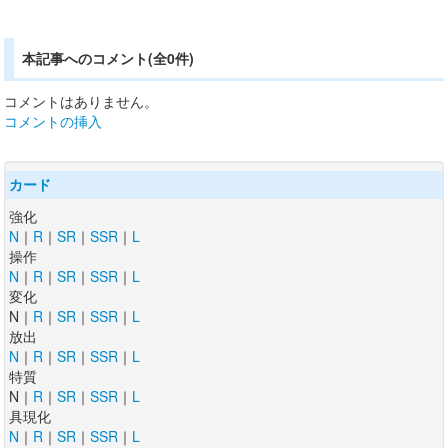
本記事へのコメント(全0件)
コメントはありません。
コメントの挿入
カード
強化
N
｜
R
｜
SR
｜
SSR
｜
L
操作
N
｜
R
｜
SR
｜
SSR
｜
L
変化
N｜
R
｜
SR
｜
SSR
｜
L
放出
N
｜
R
｜
SR
｜
SSR
｜
L
特質
N｜
R
｜
SR
｜
SSR
｜
L
具現化
N
｜
R
｜
SR
｜
SSR
｜
L