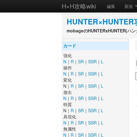
H×H攻略wiki
編集
新規
HUNTER×HUNTER
mobageのHUNTERxHUNTER
カード
強化
N
｜
R
｜
SR
｜
SSR
｜
L
操作
N
｜
R
｜
SR
｜
SSR
｜
L
変化
N｜
R
｜
SR
｜
SSR
｜
L
放出
N
｜
R
｜
SR
｜
SSR
｜
L
特質
N｜
R
｜
SR
｜
SSR
｜
L
具現化
N
｜
R
｜
SR
｜
SSR
｜
L
無属性
N
｜
R
｜
SR
｜
SSR
｜
L