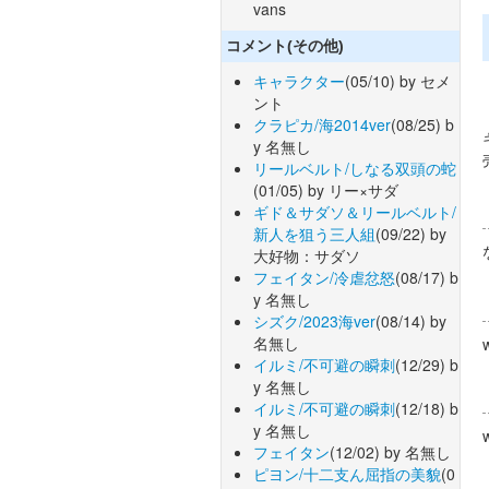
vans
コメント(その他)
キャラクター
(05/10) by セメ
ント
クラピカ/海2014ver
(08/25) b
y 名無し
リールベルト/しなる双頭の蛇
(01/05) by リー×サダ
ギド＆サダソ＆リールベルト/
新人を狙う三人組
(09/22) by
大好物：サダソ
フェイタン/冷虐忿怒
(08/17) b
y 名無し
シズク/2023海ver
(08/14) by
名無し
イルミ/不可避の瞬刺
(12/29) b
y 名無し
イルミ/不可避の瞬刺
(12/18) b
y 名無し
フェイタン
(12/02) by 名無し
ピヨン/十二支ん屈指の美貌
(0