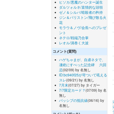
ヒソカ/悪魔のハンター誕生
ダルツォルネ/直情的な頭領
ゼノ＆シルバ/暗殺者の矜持
ジン＆パリストン/飛び散る火
花
モラウ＆ノヴ/会長へのプレゼ
ント
ネテロ/戦端乃合掌
レオル/渦巻く大波
コメント(質問)
ハゲちゃまが、自虐ネタで、
凄絶にすべった記念碑 六回
忌
(02/09) by 名無し
ID:bc940f25が苛ついて吼える
スレ
(09/21) by 名無し
7月末
(07/27) by タイガー
7/7限定カード？
(07/09) by 名
無し
パッシブの抵抗値
(06/16) by
名無し
コメント(デッキ)