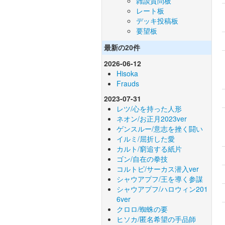
雑談質問板
レート板
デッキ投稿板
要望板
最新の20件
2026-06-12
Hisoka
Frauds
2023-07-31
レツ/心を持った人形
ネオン/お正月2023ver
ゲンスルー/意志を挫く闘い
イルミ/屈折した愛
カルト/窮追する紙片
ゴン/自在の拳技
コルトピ/サーカス潜入ver
シャウアプフ/王を導く参謀
シャウアプフ/ハロウィン201
6ver
クロロ/蜘蛛の要
ヒソカ/匿名希望の手品師