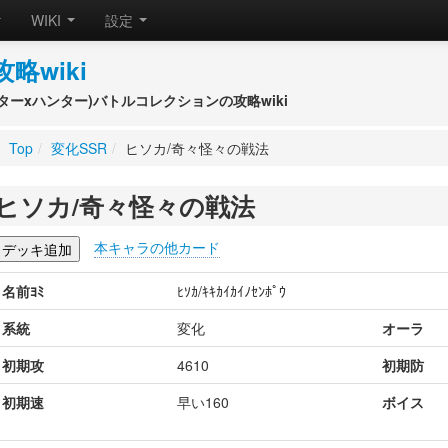
WIKI
設定
攻略wiki
(ハンターxハンター)バトルコレクションの攻略wiki
Top
/
変化SSR
/
ヒソカ/奇々怪々の戦法
ヒソカ/奇々怪々の戦法
本キャラの他カード
名前ﾖﾐ
ﾋｿｶ/ｷｷｶｲｶｲﾉｾﾝﾎﾟｳ
系統
変化
オーラ
初期攻
4610
初期防
初期速
早い160
ボイス