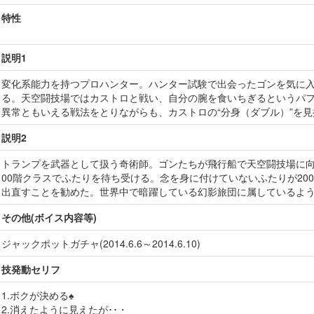
特性
説明1
変化系能力を持つプロハンター。ハンター試験で出会ったゴンを気に
る。天空闘技場ではカストロと戦い、自分の腕を食いちぎるというパ
異常ともいえる戦法をとりながらも、カストロの“分身（ダブル）”を
説明2
トランプを武器として扱う奇術師。ゴンたちが飛行船で天空闘技場に向
00階クラスでふたりを待ち受ける。念を身に付けていないふたりが20
出直すことを勧めた。世界中で暗躍している幻影旅団に属しているよ
その他(ボイス内容等)
ジャックポットガチャ(2014.6.6～2014.6.10)
技発動セリフ
1.ボクが決める♠
2.消えたように見えたが･･・