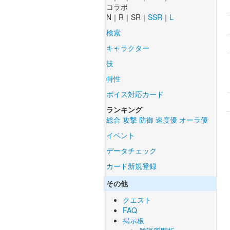
コラボ
N｜R｜SR｜
SSR
｜
L
検索
キャラクター
技
特性
ボイス対応カード
ランキング
総合
攻撃
防御
速度優
オーラ優
イベント
データチェック
カード新規登録
その他
クエスト
FAQ
掲示板