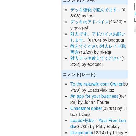
デッキ強化で悩んでます…
(0
8/08) by test
デッキのアドバイス
(06/30) b
y gccgkyft
対人です。アドバイスお願い
します。
(01/04) by bngqqqr
教えてください対人レイド戦
両方
(12/29) by nkeltjr
対人デッキ教えてください
(1
2/22) by epqdsdi
コメント(レート)
To the rakuwiki.com Owner!
(0
7/29) by LeadsMax.biz
An app for your business
(06/
28) by Johan Fourie
Cnaqsmoi opher
(03/01) by Li
bby Evans
LeadsFly.biz - Your Free Lea
ds
(01/30) by Patty Blakey
Dszqxbmfe
(12/14) by Libby E