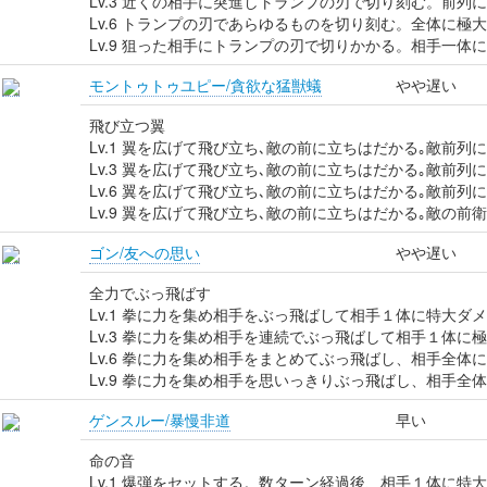
Lv.3 近くの相手に突進しトランプの刃で切り刻む。前列
Lv.6 トランプの刃であらゆるものを切り刻む。全体に極
Lv.9 狙った相手にトランプの刃で切りかかる。相手一体
モントゥトゥユピー/貪欲な猛獣蟻
やや遅い
飛び立つ翼
Lv.1 翼を広げて飛び立ち､敵の前に立ちはだかる｡敵前列
Lv.3 翼を広げて飛び立ち､敵の前に立ちはだかる｡敵前列
Lv.6 翼を広げて飛び立ち､敵の前に立ちはだかる｡敵前列
Lv.9 翼を広げて飛び立ち､敵の前に立ちはだかる｡敵の
ゴン/友への思い
やや遅い
全力でぶっ飛ばす
Lv.1 拳に力を集め相手をぶっ飛ばして相手１体に特大ダ
Lv.3 拳に力を集め相手を連続でぶっ飛ばして相手１体に
Lv.6 拳に力を集め相手をまとめてぶっ飛ばし、相手全体
Lv.9 拳に力を集め相手を思いっきりぶっ飛ばし、相手全
ゲンスルー/暴慢非道
早い
命の音
Lv.1 爆弾をセットする。数ターン経過後、相手１体に特