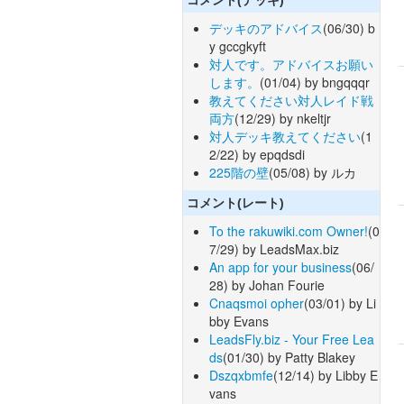
デッキのアドバイス
(06/30) b
y gccgkyft
対人です。アドバイスお願い
します。
(01/04) by bngqqqr
教えてください対人レイド戦
両方
(12/29) by nkeltjr
対人デッキ教えてください
(1
2/22) by epqdsdi
225階の壁
(05/08) by ルカ
コメント(レート)
To the rakuwiki.com Owner!
(0
7/29) by LeadsMax.biz
An app for your business
(06/
28) by Johan Fourie
Cnaqsmoi opher
(03/01) by Li
bby Evans
LeadsFly.biz - Your Free Lea
ds
(01/30) by Patty Blakey
Dszqxbmfe
(12/14) by Libby E
vans