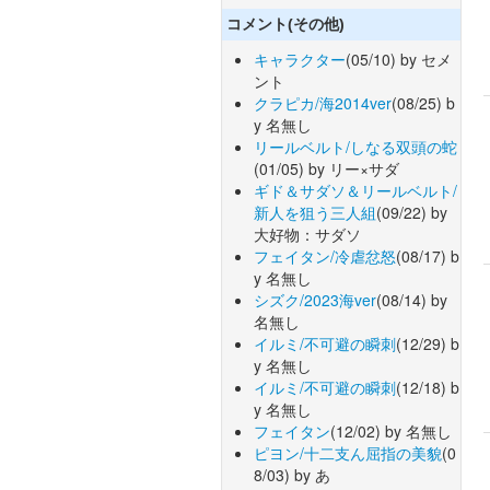
コメント(その他)
キャラクター
(05/10) by セメ
ント
クラピカ/海2014ver
(08/25) b
y 名無し
リールベルト/しなる双頭の蛇
(01/05) by リー×サダ
ギド＆サダソ＆リールベルト/
新人を狙う三人組
(09/22) by
大好物：サダソ
フェイタン/冷虐忿怒
(08/17) b
y 名無し
シズク/2023海ver
(08/14) by
名無し
イルミ/不可避の瞬刺
(12/29) b
y 名無し
イルミ/不可避の瞬刺
(12/18) b
y 名無し
フェイタン
(12/02) by 名無し
ピヨン/十二支ん屈指の美貌
(0
8/03) by あ