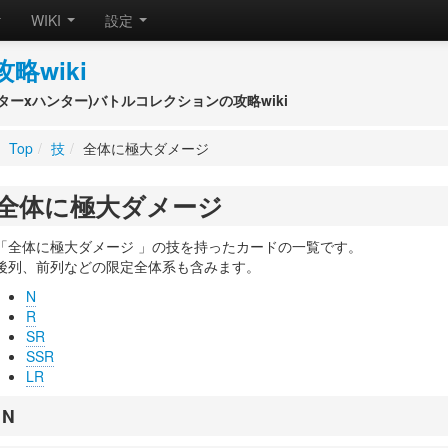
WIKI
設定
攻略wiki
(ハンターxハンター)バトルコレクションの攻略wiki
Top
/
技
/
全体に極大ダメージ
全体に極大ダメージ
「全体に極大ダメージ 」の技を持ったカードの一覧です。
後列、前列などの限定全体系も含みます。
N
R
SR
SSR
LR
N