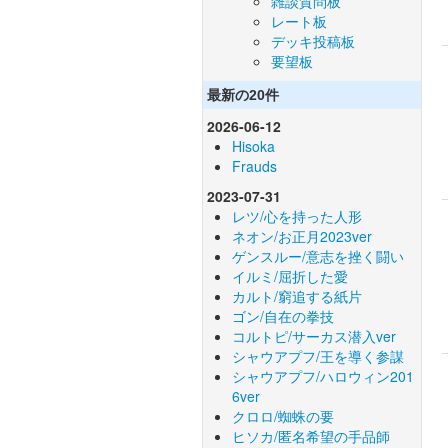
雑談質問板
レート板
デッキ投稿板
要望板
最新の20件
2026-06-12
Hisoka
Frauds
2023-07-31
レツ/心を持った人形
ネオン/お正月2023ver
ゲンスルー/意志を挫く闘い
イルミ/屈折した愛
カルト/窮追する紙片
ゴン/自在の拳技
コルトピ/サーカス潜入ver
シャウアプフ/王を導く参謀
シャウアプフ/ハロウィン201
6ver
クロロ/蜘蛛の要
ヒソカ/匿名希望の手品師