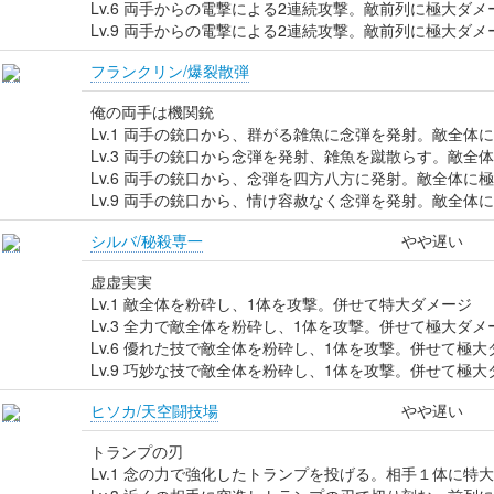
Lv.6 両手からの電撃による2連続攻撃。敵前列に極大ダ
Lv.9 両手からの電撃による2連続攻撃。敵前列に極大ダ
フランクリン/爆裂散弾
俺の両手は機関銃
Lv.1 両手の銃口から、群がる雑魚に念弾を発射。敵全体
Lv.3 両手の銃口から念弾を発射、雑魚を蹴散らす。敵全
Lv.6 両手の銃口から、念弾を四方八方に発射。敵全体に
Lv.9 両手の銃口から、情け容赦なく念弾を発射。敵全体
シルバ/秘殺専一
やや遅い
虚虚実実
Lv.1 敵全体を粉砕し、1体を攻撃。併せて特大ダメージ
Lv.3 全力で敵全体を粉砕し、1体を攻撃。併せて極大ダメ
Lv.6 優れた技で敵全体を粉砕し、1体を攻撃。併せて極大
Lv.9 巧妙な技で敵全体を粉砕し、1体を攻撃。併せて極大
ヒソカ/天空闘技場
やや遅い
トランプの刃
Lv.1 念の力で強化したトランプを投げる。相手１体に特