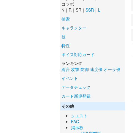
コラボ
N｜R｜SR｜
SSR
｜
L
検索
キャラクター
技
特性
ボイス対応カード
ランキング
総合
攻撃
防御
速度優
オーラ優
イベント
データチェック
カード新規登録
その他
クエスト
FAQ
掲示板