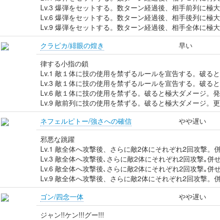
Lv.3 爆弾をセットする。数ターン経過後、相手前列に極
Lv.6 爆弾をセットする。数ターン経過後、相手後列に極
Lv.9 爆弾をセットする。数ターン経過後、相手全体に極
クラピカ/緋眼の煌き
早い
律する小指の鎖
Lv.1 敵１体に技の使用を禁ずるルールを宣告する。破る
Lv.3 敵１体に技の使用を禁ずるルールを宣告する。破る
Lv.6 敵１体に技の使用を禁ずる。破ると極大ダメージ。
Lv.9 敵前列に技の使用を禁ずる。破ると極大ダメージ。
ネフェルピトー/強さへの確信
やや遅い
邪悪な跳躍
Lv.1 敵全体へ攻撃後、さらに敵2体にそれぞれ2回攻撃
Lv.3 敵全体へ攻撃後､さらに敵2体にそれぞれ2回攻撃｡併せて
Lv.6 敵全体へ攻撃後､さらに敵2体にそれぞれ2回攻撃｡併せ
Lv.9 敵全体へ攻撃後、さらに敵2体にそれぞれ2回攻撃
ゴン/四念一体
やや遅い
ジャン!!ケン!!!グー!!!