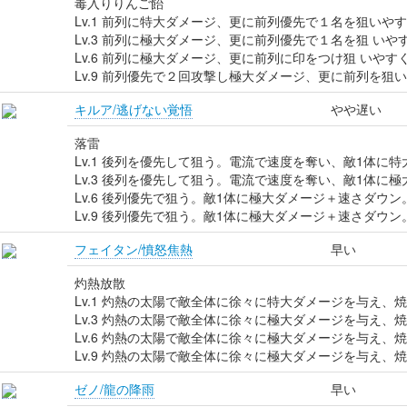
毒入りりんご飴
Lv.1 前列に特大ダメージ、更に前列優先で１名を狙いや
Lv.3 前列に極大ダメージ、更に前列優先で１名を狙 いや
Lv.6 前列に極大ダメージ、更に前列に印をつけ狙 いやす
Lv.9 前列優先で２回攻撃し極大ダメージ、更に前列を狙
キルア/逃げない覚悟
やや遅い
落雷
Lv.1 後列を優先して狙う。電流で速度を奪い、敵1体に
Lv.3 後列を優先して狙う。電流で速度を奪い、敵1体に
Lv.6 後列優先で狙う。敵1体に極大ダメージ＋速さダウ
Lv.9 後列優先で狙う。敵1体に極大ダメージ＋速さダウ
フェイタン/憤怒焦熱
早い
灼熱放散
Lv.1 灼熱の太陽で敵全体に徐々に特大ダメージを与え、
Lv.3 灼熱の太陽で敵全体に徐々に極大ダメージを与え、
Lv.6 灼熱の太陽で敵全体に徐々に極大ダメージを与え、
Lv.9 灼熱の太陽で敵全体に徐々に極大ダメージを与え、
ゼノ/龍の降雨
早い