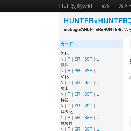
H×H攻略wiki
編集
新規
HUNTER×HUNTER
mobageのHUNTERxHUNTER
カード
強化
N
｜
R
｜
SR
｜
SSR
｜
L
操作
N
｜
R
｜
SR
｜
SSR
｜
L
変化
N｜
R
｜
SR
｜
SSR
｜
L
放出
N
｜
R
｜
SR
｜
SSR
｜
L
特質
N｜
R
｜
SR
｜
SSR
｜
L
具現化
N
｜
R
｜
SR
｜
SSR
｜
L
無属性
N
｜
R
｜
SR
｜
SSR
｜
L