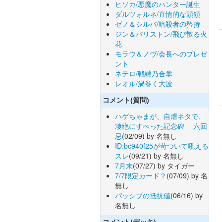
ヒソカ/悪魔のハンター誕生
ダルツォルネ/直情的な頭領
ゼノ＆シルバ/暗殺者の矜持
ジン＆パリストン/飛び散る火
花
モラウ＆ノヴ/会長へのプレゼ
ント
ネテロ/戦端乃合掌
レオル/渦巻く大波
コメント(質問)
ハゲちゃまが、自虐ネタで、
凄絶にすべった記念碑 六回
忌
(02/09) by 名無し
ID:bc940f25が苛ついて吼える
スレ
(09/21) by 名無し
7月末
(07/27) by タイガー
7/7限定カード？
(07/09) by 名
無し
パッシブの抵抗値
(06/16) by
名無し
コメント(デッキ)