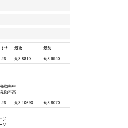
ｵｰﾗ
最攻
最防
26
覚3 8810
覚3 9950
。発動率中
。発動率高
26
覚3 10690
覚3 8070
ージ
ージ