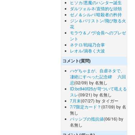
ヒソカ/悪魔のハンター誕生
ダルツォルネ/直情的な頭領
ゼノ＆シルバ/暗殺者の矜持
ジン＆パリストン/飛び散る火
花
モラウ＆ノヴ/会長へのプレゼ
ント
ネテロ/戦端乃合掌
レオル/渦巻く大波
コメント(質問)
ハゲちゃまが、自虐ネタで、
凄絶にすべった記念碑 六回
忌
(02/09) by 名無し
ID:bc940f25が苛ついて吼える
スレ
(09/21) by 名無し
7月末
(07/27) by タイガー
7/7限定カード？
(07/09) by 名
無し
パッシブの抵抗値
(06/16) by
名無し
コメント(デッキ)