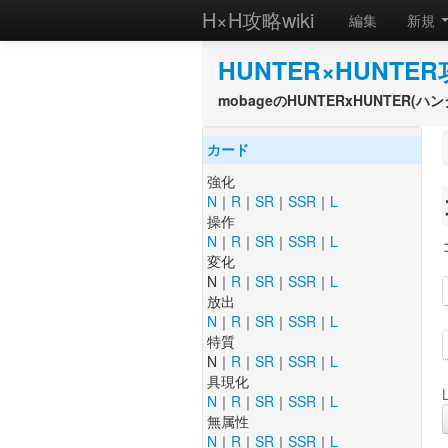
H×H攻略wiki
編集
新規
HUNTER×HUNTER
mobageのHUNTERxHUNTER
カード
強化
N
｜
R
｜
SR
｜
SSR
｜
L
操作
N
｜
R
｜
SR
｜
SSR
｜
L
変化
N｜
R
｜
SR
｜
SSR
｜
L
放出
N
｜
R
｜
SR
｜
SSR
｜
L
特質
N｜
R
｜
SR
｜
SSR
｜
L
具現化
N
｜
R
｜
SR
｜
SSR
｜
L
無属性
N
｜
R
｜
SR
｜
SSR
｜
L