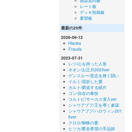
雑談質問板
レート板
デッキ投稿板
要望板
最新の20件
2026-06-12
Hisoka
Frauds
2023-07-31
レツ/心を持った人形
ネオン/お正月2023ver
ゲンスルー/意志を挫く闘い
イルミ/屈折した愛
カルト/窮追する紙片
ゴン/自在の拳技
コルトピ/サーカス潜入ver
シャウアプフ/王を導く参謀
シャウアプフ/ハロウィン201
6ver
クロロ/蜘蛛の要
ヒソカ/匿名希望の手品師