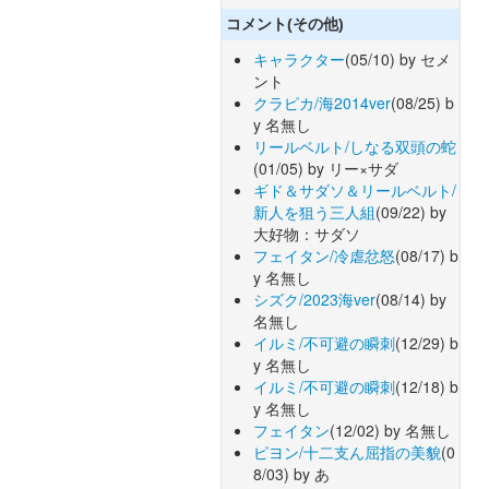
コメント(その他)
キャラクター
(05/10) by セメ
ント
クラピカ/海2014ver
(08/25) b
y 名無し
リールベルト/しなる双頭の蛇
(01/05) by リー×サダ
ギド＆サダソ＆リールベルト/
新人を狙う三人組
(09/22) by
大好物：サダソ
フェイタン/冷虐忿怒
(08/17) b
y 名無し
シズク/2023海ver
(08/14) by
名無し
イルミ/不可避の瞬刺
(12/29) b
y 名無し
イルミ/不可避の瞬刺
(12/18) b
y 名無し
フェイタン
(12/02) by 名無し
ピヨン/十二支ん屈指の美貌
(0
8/03) by あ