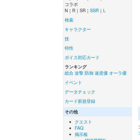
コラボ
N｜R｜SR｜
SSR
｜
L
検索
キャラクター
技
特性
ボイス対応カード
ランキング
総合
攻撃
防御
速度優
オーラ優
イベント
データチェック
カード新規登録
その他
クエスト
FAQ
掲示板