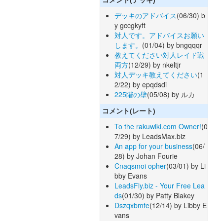
デッキのアドバイス
(06/30) b
y gccgkyft
対人です。アドバイスお願い
します。
(01/04) by bngqqqr
教えてください対人レイド戦
両方
(12/29) by nkeltjr
対人デッキ教えてください
(1
2/22) by epqdsdi
225階の壁
(05/08) by ルカ
コメント(レート)
To the rakuwiki.com Owner!
(0
7/29) by LeadsMax.biz
An app for your business
(06/
28) by Johan Fourie
Cnaqsmoi opher
(03/01) by Li
bby Evans
LeadsFly.biz - Your Free Lea
ds
(01/30) by Patty Blakey
Dszqxbmfe
(12/14) by Libby E
vans