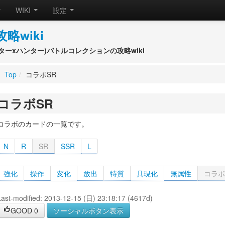
WIKI
設定
攻略wiki
(ハンターxハンター)バトルコレクションの攻略wiki
Top
/
コラボSR
コラボSR
コラボのカードの一覧です。
N
R
SR
SSR
L
強化
操作
変化
放出
特質
具現化
無属性
コラボ
Last-modified: 2013-12-15 (日) 23:18:17 (4617d)
GOOD
0
ソーシャルボタン表示