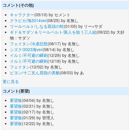
コメント(その他)
キャラクター
(05/10) by セメント
クラピカ/海2014ver
(08/25) by 名無し
リールベルト/しなる双頭の蛇
(01/05) by リー×サダ
ギド＆サダソ＆リールベルト/新人を狙う三人組
(09/22) by 大好
物：サダソ
フェイタン/冷虐忿怒
(08/17) by 名無し
シズク/2023海ver
(08/14) by 名無し
イルミ/不可避の瞬刺
(12/29) by 名無し
イルミ/不可避の瞬刺
(12/18) by 名無し
フェイタン
(12/02) by 名無し
ピヨン/十二支ん屈指の美貌
(08/03) by あ
更に見る
コメント(要望)
要望板
(04/04) by 名無し
要望板
(02/21) by 名無し
要望板
(02/17) by 名無し
要望板
(01/29) by 管理人
要望板
(12/22) by 名無し