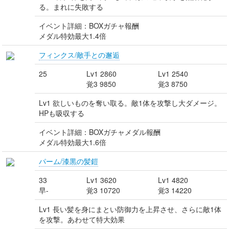
る。まれに失敗する
イベント詳細：BOXガチャ報酬
メダル特効最大1.4倍
フィンクス/敵手との邂逅
25
Lv1 2860
Lv1 2540
覚3 9850
覚3 8750
Lv1 欲しいものを奪い取る。敵1体を攻撃し大ダメージ。
HPも吸収する
イベント詳細：BOXガチャメダル報酬
メダル特効最大1.6倍
パーム/漆黒の髪鎧
33
Lv1 3620
Lv1 4820
早-
覚3 10720
覚3 14220
Lv1 長い髪を身にまとい防御力を上昇させ、さらに敵1体
を攻撃。あわせて特大効果