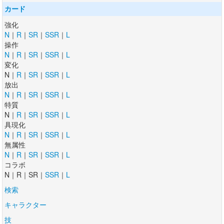
カード
強化
N
｜
R
｜
SR
｜
SSR
｜
L
操作
N
｜
R
｜
SR
｜
SSR
｜
L
変化
N｜
R
｜
SR
｜
SSR
｜
L
放出
N
｜
R
｜
SR
｜
SSR
｜
L
特質
N｜
R
｜
SR
｜
SSR
｜
L
具現化
N
｜
R
｜
SR
｜
SSR
｜
L
無属性
N
｜
R
｜
SR
｜
SSR
｜
L
コラボ
N｜R｜SR｜
SSR
｜
L
検索
キャラクター
技