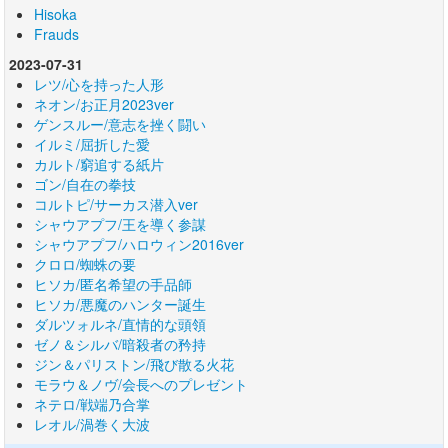
Hisoka
Frauds
2023-07-31
レツ/心を持った人形
ネオン/お正月2023ver
ゲンスルー/意志を挫く闘い
イルミ/屈折した愛
カルト/窮追する紙片
ゴン/自在の拳技
コルトピ/サーカス潜入ver
シャウアプフ/王を導く参謀
シャウアプフ/ハロウィン2016ver
クロロ/蜘蛛の要
ヒソカ/匿名希望の手品師
ヒソカ/悪魔のハンター誕生
ダルツォルネ/直情的な頭領
ゼノ＆シルバ/暗殺者の矜持
ジン＆パリストン/飛び散る火花
モラウ＆ノヴ/会長へのプレゼント
ネテロ/戦端乃合掌
レオル/渦巻く大波