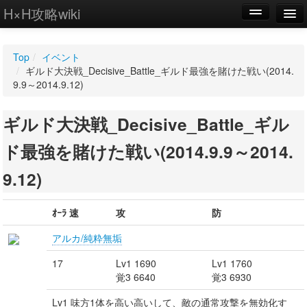
H×H攻略wiki
編集
Top
/
イベント
新規
/
ギルド大決戦_Decisive_Battle_ギルド最強を賭けた戦い(2014.
9.9～2014.9.12)
WIKI
ギルド大決戦_Decisive_Battle_ギル
設定
ド最強を賭けた戦い(2014.9.9～2014.
9.12)
ｵｰﾗ 速
攻
防
アルカ/純粋無垢
17
Lv1 1690
Lv1 1760
覚3 6640
覚3 6930
Lv1 味方1体を高い高いして、敵の通常攻撃を無効化す