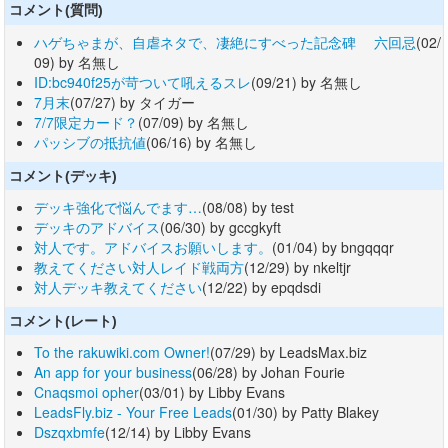
コメント(質問)
ハゲちゃまが、自虐ネタで、凄絶にすべった記念碑 六回忌
(02/
09) by 名無し
ID:bc940f25が苛ついて吼えるスレ
(09/21) by 名無し
7月末
(07/27) by タイガー
7/7限定カード？
(07/09) by 名無し
パッシブの抵抗値
(06/16) by 名無し
コメント(デッキ)
デッキ強化で悩んでます…
(08/08) by test
デッキのアドバイス
(06/30) by gccgkyft
対人です。アドバイスお願いします。
(01/04) by bngqqqr
教えてください対人レイド戦両方
(12/29) by nkeltjr
対人デッキ教えてください
(12/22) by epqdsdi
コメント(レート)
To the rakuwiki.com Owner!
(07/29) by LeadsMax.biz
An app for your business
(06/28) by Johan Fourie
Cnaqsmoi opher
(03/01) by Libby Evans
LeadsFly.biz - Your Free Leads
(01/30) by Patty Blakey
Dszqxbmfe
(12/14) by Libby Evans